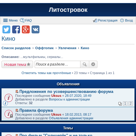
Литостровок
Меню
FAQ
Регистрация
Вход
Кино
Список разделов
Оффтопик
Увлечения
Кино
Описание:
...мультфильмы, сериалы...
Новая тема
Отметить темы как прочтённые
• 23 темы • Страница 1 из 1
Объявления
Предложения по усовершенствованию форума
П
Последнее сообщение
Uksus
«
28.07.2020, 18:49
е
Добавлено в разделе
Вопросы к администрации
р
Ответы:
32
1
2
е
й
Правила форума
т
П
Последнее сообщение
Uksus
«
18.02.2013, 08:17
и
е
Добавлено в разделе
Объявления администрации
к
р
п
е
е
Темы
й
р
т
в
Про фильм "Солнцепёк" и не только.
и