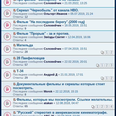
о
П
к
Последнее сообщение
Соловейчик
«
21.03.2022, 13:25
м
е
п
у
р
е
Сериал "Чернобыль" от канала HBO.
н
е
р
П
Последнее сообщение
Ольгерт Иванов
«
05.07.2019, 21:24
е
й
в
е
Ответы:
12
п
т
о
р
р
и
м
Фильм "На последнем берегу".(2000 год)
е
о
к
у
П
Последнее сообщение
й
Соловейчик
«
18.05.2019, 15:51
ч
п
н
е
Ответы:
т
9
и
е
е
р
и
т
Фильм "Прорыв" - за и против.
р
п
е
к
а
П
в
р
Последнее сообщение
й
Звёзды Светят
«
12.04.2019, 16:06
п
н
е
о
о
Ответы:
т
4
е
н
р
м
ч
и
р
Матильда
о
е
у
и
к
в
П
Последнее сообщение
м
й
Соловейчик
«
07.04.2019, 15:51
н
т
п
о
е
Ответы:
у
т
28
е
1
2
а
е
м
р
с
и
п
н
р
у
е
28 Панфиловцев
о
к
р
н
в
н
й
П
о
п
о
Последнее сообщение
о
Соловейчик
«
22.02.2019, 20:01
о
е
т
е
б
е
ч
Ответы:
м
57
м
1
2
3
п
и
р
щ
р
и
у
у
р
к
е
е
в
т
Т-34
с
н
о
п
й
н
о
а
П
о
е
Последнее сообщение
Андрей Д
«
21.01.2019, 17:01
ч
е
т
и
м
н
е
о
п
Ответы:
29
1
2
и
р
и
ю
у
н
р
б
р
т
в
к
н
о
е
щ
о
Документальные фильмы и сериалы которые стоит
а
о
п
е
м
й
е
ч
П
посмотреть.
н
м
е
п
у
т
н
и
е
н
Последнее сообщение
у
Morok
«
22.12.2018, 15:15
р
р
с
и
и
т
р
о
Ответы:
н
8
в
о
о
к
ю
а
е
м
е
о
ч
о
п
н
й
Фильмы, которые мы посмотрели. Ссылки желательны.
у
п
м
и
б
е
н
т
П
Последнее сообщение
с
atakan
«
12.08.2018, 04:47
р
у
т
щ
р
о
и
е
Ответы:
о
65
1
2
3
4
о
н
а
е
в
м
к
р
о
ч
е
н
н
о
у
п
е
"Русский" стереотип в американском кинематографе.
б
и
п
н
и
м
с
е
й
П
щ
Последнее сообщение
АВС-36
«
22.03.2018, 02:09