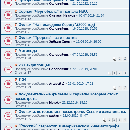
о
П
к
Последнее сообщение
Соловейчик
«
21.03.2022, 13:25
м
е
п
у
р
е
Сериал "Чернобыль" от канала HBO.
н
е
р
П
Последнее сообщение
Ольгерт Иванов
«
05.07.2019, 21:24
е
й
в
е
Ответы:
12
п
т
о
р
р
и
м
Фильм "На последнем берегу".(2000 год)
е
о
к
у
П
Последнее сообщение
й
Соловейчик
«
18.05.2019, 15:51
ч
п
н
е
Ответы:
т
9
и
е
е
р
и
т
Фильм "Прорыв" - за и против.
р
п
е
к
а
П
в
р
Последнее сообщение
й
Звёзды Светят
«
12.04.2019, 16:06
п
н
е
о
о
Ответы:
т
4
е
н
р
м
ч
и
р
Матильда
о
е
у
и
к
в
П
Последнее сообщение
м
й
Соловейчик
«
07.04.2019, 15:51
н
т
п
о
е
Ответы:
у
т
28
е
1
2
а
е
м
р
с
и
п
н
р
у
е
28 Панфиловцев
о
к
р
н
в
н
й
П
о
п
о
Последнее сообщение
о
Соловейчик
«
22.02.2019, 20:01
о
е
т
е
б
е
ч
Ответы:
м
57
м
1
2
3
п
и
р
щ
р
и
у
у
р
к
е
е
в
т
Т-34
с
н
о
п
й
н
о
а
П
о
е
Последнее сообщение
Андрей Д
«
21.01.2019, 17:01
ч
е
т
и
м
н
е
о
п
Ответы:
29
1
2
и
р
и
ю
у
н
р
б
р
т
в
к
н
о
е
щ
о
Документальные фильмы и сериалы которые стоит
а
о
п
е
м
й
е
ч
П
посмотреть.
н
м
е
п
у
т
н
и
е
н
Последнее сообщение
у
Morok
«
22.12.2018, 15:15
р
р
с
и
и
т
р
о
Ответы:
н
8
в
о
о
к
ю
а
е
м
е
о
ч
о
п
н
й
Фильмы, которые мы посмотрели. Ссылки желательны.
у
п
м
и
б
е
н
т
П
Последнее сообщение
с
atakan
«
12.08.2018, 04:47
р
у
т
щ
р
о
и
е
Ответы:
о
65
1
2
3
4
о
н
а
е
в
м
к
р
о
ч
е
н
н
о
у
п
е
"Русский" стереотип в американском кинематографе.
б
и
п
н
и
м
с
е
й
П
щ
Последнее сообщение
АВС-36
«
22.03.2018, 02:09