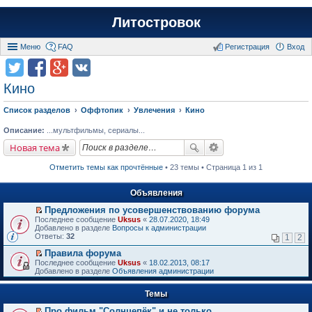
Литостровок
Меню
FAQ
Регистрация
Вход
Кино
Список разделов
Оффтопик
Увлечения
Кино
Описание:
...мультфильмы, сериалы...
Новая тема
Отметить темы как прочтённые
• 23 темы • Страница 1 из 1
Объявления
Предложения по усовершенствованию форума
П
Последнее сообщение
Uksus
«
28.07.2020, 18:49
е
Добавлено в разделе
Вопросы к администрации
р
Ответы:
32
1
2
е
й
Правила форума
т
П
Последнее сообщение
Uksus
«
18.02.2013, 08:17
и
е
Добавлено в разделе
Объявления администрации
к
р
п
е
е
Темы
й
р
т
в
Про фильм "Солнцепёк" и не только.
и