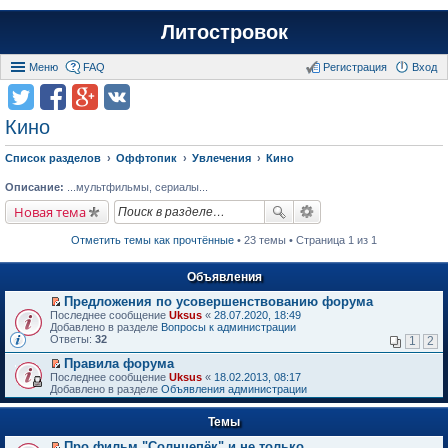
Литостровок
Меню
FAQ
Регистрация
Вход
Кино
Список разделов
Оффтопик
Увлечения
Кино
Описание:
...мультфильмы, сериалы...
Новая тема
Отметить темы как прочтённые
• 23 темы • Страница 1 из 1
Объявления
Предложения по усовершенствованию форума
П
Последнее сообщение
Uksus
«
28.07.2020, 18:49
е
Добавлено в разделе
Вопросы к администрации
р
Ответы:
32
1
2
е
й
Правила форума
т
П
Последнее сообщение
Uksus
«
18.02.2013, 08:17
и
е
Добавлено в разделе
Объявления администрации
к
р
п
е
е
Темы
й
р
т
в
Про фильм "Солнцепёк" и не только.
и