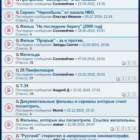
о
П
к
Последнее сообщение
Соловейчик
«
21.03.2022, 13:25
м
е
п
у
р
е
Сериал "Чернобыль" от канала HBO.
н
е
р
П
Последнее сообщение
Ольгерт Иванов
«
05.07.2019, 21:24
е
й
в
е
Ответы:
12
п
т
о
р
р
и
м
Фильм "На последнем берегу".(2000 год)
е
о
к
у
П
Последнее сообщение
й
Соловейчик
«
18.05.2019, 15:51
ч
п
н
е
Ответы:
т
9
и
е
е
р
и
т
Фильм "Прорыв" - за и против.
р
п
е
к
а
П
в
р
Последнее сообщение
й
Звёзды Светят
«
12.04.2019, 16:06
п
н
е
о
о
Ответы:
т
4
е
н
р
м
ч
и
р
Матильда
о
е
у
и
к
в
П
Последнее сообщение
м
й
Соловейчик
«
07.04.2019, 15:51
н
т
п
о
е
Ответы:
у
т
28
е
1
2
а
е
м
р
с
и
п
н
р
у
е
28 Панфиловцев
о
к
р
н
в
н
й
П
о
п
о
Последнее сообщение
о
Соловейчик
«
22.02.2019, 20:01
о
е
т
е
б
е
ч
Ответы:
м
57
м
1
2
3
п
и
р
щ
р
и
у
у
р
к
е
е
в
т
Т-34
с
н
о
п
й
н
о
а
П
о
е
Последнее сообщение
Андрей Д
«
21.01.2019, 17:01
ч
е
т
и
м
н
е
о
п
Ответы:
29
1
2
и
р
и
ю
у
н
р
б
р
т
в
к
н
о
е
щ
о
Документальные фильмы и сериалы которые стоит
а
о
п
е
м
й
е
ч
П
посмотреть.
н
м
е
п
у
т
н
и
е
н
Последнее сообщение
у
Morok
«
22.12.2018, 15:15
р
р
с
и
и
т
р
о
Ответы:
н
8
в
о
о
к
ю
а
е
м
е
о
ч
о
п
н
й
Фильмы, которые мы посмотрели. Ссылки желательны.
у
п
м
и
б
е
н
т
П
Последнее сообщение
с
atakan
«
12.08.2018, 04:47
р
у
т
щ
р
о
и
е
Ответы:
о
65
1
2
3
4
о
н
а
е
в
м
к
р
о
ч
е
н
н
о
у
п
е
"Русский" стереотип в американском кинематографе.
б
и
п
н
и
м
с
е
й
П
щ
Последнее сообщение
АВС-36
«
22.03.2018, 02:09