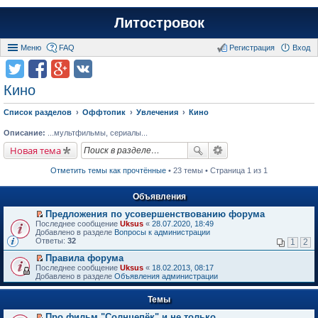
Литостровок
Меню
FAQ
Регистрация
Вход
Кино
Список разделов
Оффтопик
Увлечения
Кино
Описание:
...мультфильмы, сериалы...
Новая тема
Отметить темы как прочтённые
• 23 темы • Страница 1 из 1
Объявления
Предложения по усовершенствованию форума
П
Последнее сообщение
Uksus
«
28.07.2020, 18:49
е
Добавлено в разделе
Вопросы к администрации
р
Ответы:
32
1
2
е
й
Правила форума
т
П
Последнее сообщение
Uksus
«
18.02.2013, 08:17
и
е
Добавлено в разделе
Объявления администрации
к
р
п
е
е
Темы
й
р
т
в
Про фильм "Солнцепёк" и не только.
и