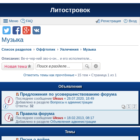
Литостровок
Меню
FAQ
Регистрация
Вход
Музыка
Список разделов
Оффтопик
Увлечения
Музыка
Описание:
Ве-е-чер-ний зво-о-он... и его исполнители...
Новая тема
Отметить темы как прочтённые
• 15 тем • Страница 1 из 1
Объявления
Предложения по усовершенствованию форума
П
Последнее сообщение
Uksus
«
28.07.2020, 18:49
е
Добавлено в разделе
Вопросы к администрации
р
Ответы:
32
1
2
е
й
Правила форума
т
П
Последнее сообщение
Uksus
«
18.02.2013, 08:17
и
е
Добавлено в разделе
Объявления администрации
к
р
п
е
е
Темы
й
р
т
в
Песни о войне
и