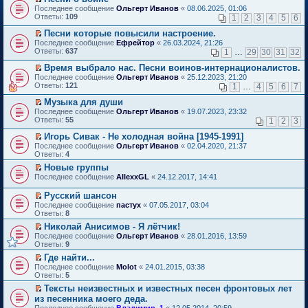
о
П
к
Последнее сообщение
Ольгерт Иванов
«
08.06.2025, 01:06
м
е
п
Ответы:
109
1
2
3
4
5
6
у
р
е
н
е
р
Песни которые повысили настроение.
е
й
в
П
Последнее сообщение
Ефрейтор
«
26.03.2024, 21:26
п
т
о
е
Ответы:
637
1
…
29
30
31
32
р
и
м
р
о
к
у
е
Время выбрало нас. Песни воинов-интернационалистов.
ч
п
н
й
П
Последнее сообщение
Ольгерт Иванов
«
25.12.2023, 21:20
и
е
е
т
е
Ответы:
121
1
…
4
5
6
7
т
р
п
и
р
а
в
р
к
е
Музыка для души
н
о
о
п
й
П
Последнее сообщение
Ольгерт Иванов
«
19.07.2023, 23:32
н
м
ч
е
т
е
Ответы:
55
1
2
3
о
у
и
р
и
р
м
н
т
в
к
е
Игорь Сивак - Не холодная война [1945-1991]
у
е
а
о
п
й
П
Последнее сообщение
с
Ольгерт Иванов
«
02.04.2020, 21:37
п
н
м
е
т
е
Ответы:
о
4
р
н
у
р
и
р
о
о
о
н
в
Новые группы
к
е
б
ч
м
е
о
П
п
Последнее сообщение
й
AllexxGL
«
24.12.2017, 14:41
щ
и
у
п
м
е
е
т
е
т
с
р
у
р
р
и
Русский шансон
н
а
о
о
н
е
в
к
П
и
н
Последнее сообщение
о
пастух
«
07.05.2017, 03:04
ч
е
й
о
п
е
ю
н
Ответы:
б
8
и
п
т
м
е
р
о
щ
т
р
и
у
Николай Анисимов - Я лётчик!
р
е
м
е
а
о
к
н
П
в
Последнее сообщение
й
Ольгерт Иванов
«
28.01.2016, 13:59
у
н
н
ч
п
е
е
о
Ответы:
т
9
с
и
н
и
е
п
р
м
и
о
ю
о
т
Где найти...
р
р
е
у
к
о
м
а
П
в
о
Последнее сообщение
й
Molot
«
24.01.2015, 03:38
н
п
б
у
н
е
о
ч
Ответы:
т
5
е
е
щ
с
н
р
м
и
и
п
р
е
Тексты неизвестных и известных песен фронтовых лет
о
о
е
у
т
к
р
в
н
П
о
из песенника моего деда.
м
й
н
а
п
о
о
и
е
б
у
т
е
н
Последнее сообщение
е
Владимир_1
«
12.05.2014, 20:59