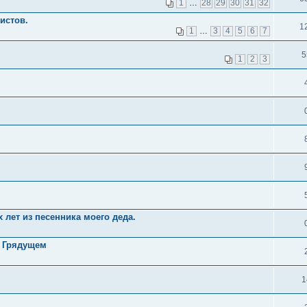
1
…
28
29
30
31
32
истов.
1
1
…
3
4
5
6
7
5
1
2
3
 лет из песенника моего деда.
я Грядущем
1