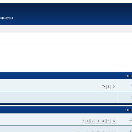
тературы
ОТВ
3
1
2
ОТВ
1
1
2
3
4
5
6
6