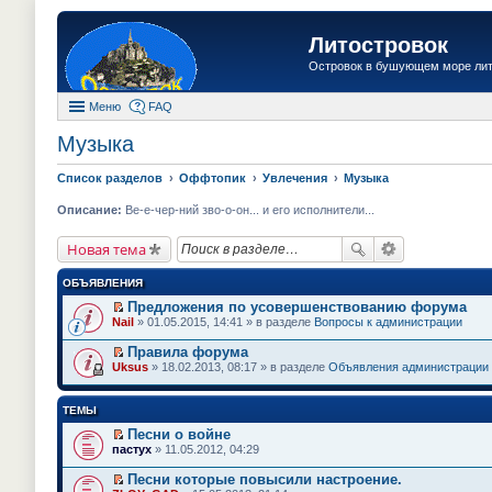
Литостровок
Островок в бушующем море ли
Меню
FAQ
Музыка
Список разделов
Оффтопик
Увлечения
Музыка
Описание:
Ве-е-чер-ний зво-о-он... и его исполнители...
Новая тема
ОБЪЯВЛЕНИЯ
Предложения по усовершенствованию форума
П
Nail
» 01.05.2015, 14:41 » в разделе
Вопросы к администрации
е
р
Правила форума
е
П
Uksus
» 18.02.2013, 08:17 » в разделе
Объявления администрации
й
е
т
р
и
е
ТЕМЫ
к
й
п
т
Песни о войне
е
и
П
пастух
» 11.05.2012, 04:29
р
к
е
в
п
р
о
Песни которые повысили настроение.
е
е
м
П