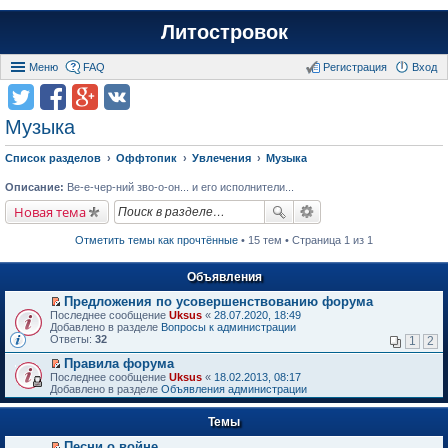
Литостровок
Меню
FAQ
Регистрация
Вход
Музыка
Список разделов
Оффтопик
Увлечения
Музыка
Описание:
Ве-е-чер-ний зво-о-он... и его исполнители...
Новая тема
Отметить темы как прочтённые
• 15 тем • Страница 1 из 1
Объявления
Предложения по усовершенствованию форума
П
Последнее сообщение
Uksus
«
28.07.2020, 18:49
е
Добавлено в разделе
Вопросы к администрации
р
Ответы:
32
1
2
е
й
Правила форума
т
П
Последнее сообщение
Uksus
«
18.02.2013, 08:17
и
е
Добавлено в разделе
Объявления администрации
к
р
п
е
е
Темы
й
р
т
в
Песни о войне
и