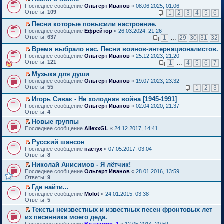
о
П
к
Последнее сообщение
Ольгерт Иванов
«
08.06.2025, 01:06
м
е
п
Ответы:
109
1
2
3
4
5
6
у
р
е
н
е
р
Песни которые повысили настроение.
е
й
в
П
Последнее сообщение
Ефрейтор
«
26.03.2024, 21:26
п
т
о
е
Ответы:
637
1
…
29
30
31
32
р
и
м
р
о
к
у
е
Время выбрало нас. Песни воинов-интернационалистов.
ч
п
н
й
П
Последнее сообщение
Ольгерт Иванов
«
25.12.2023, 21:20
и
е
е
т
е
Ответы:
121
1
…
4
5
6
7
т
р
п
и
р
а
в
р
к
е
Музыка для души
н
о
о
п
й
П
Последнее сообщение
Ольгерт Иванов
«
19.07.2023, 23:32
н
м
ч
е
т
е
Ответы:
55
1
2
3
о
у
и
р
и
р
м
н
т
в
к
е
Игорь Сивак - Не холодная война [1945-1991]
у
е
а
о
п
й
П
Последнее сообщение
с
Ольгерт Иванов
«
02.04.2020, 21:37
п
н
м
е
т
е
Ответы:
о
4
р
н
у
р
и
р
о
о
о
н
в
Новые группы
к
е
б
ч
м
е
о
П
п
Последнее сообщение
й
AllexxGL
«
24.12.2017, 14:41
щ
и
у
п
м
е
е
т
е
т
с
р
у
р
р
и
Русский шансон
н
а
о
о
н
е
в
к
П
и
н
Последнее сообщение
о
пастух
«
07.05.2017, 03:04
ч
е
й
о
п
е
ю
н
Ответы:
б
8
и
п
т
м
е
р
о
щ
т
р
и
у
Николай Анисимов - Я лётчик!
р
е
м
е
а
о
к
н
П
в
Последнее сообщение
й
Ольгерт Иванов
«
28.01.2016, 13:59
у
н
н
ч
п
е
е
о
Ответы:
т
9
с
и
н
и
е
п
р
м
и
о
ю
о
т
Где найти...
р
р
е
у
к
о
м
а
П
в
о
Последнее сообщение
й
Molot
«
24.01.2015, 03:38
н
п
б
у
н
е
о
ч
Ответы:
т
5
е
е
щ
с
н
р
м
и
и
п
р
е
Тексты неизвестных и известных песен фронтовых лет
о
о
е
у
т
к
р
в
н
П
о
из песенника моего деда.
м
й
н
а
п
о
о
и
е
б
у
т
е
н
Последнее сообщение
е
Владимир_1
«
12.05.2014, 20:59