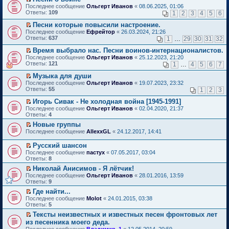
о
П
к
Последнее сообщение
Ольгерт Иванов
«
08.06.2025, 01:06
м
е
п
Ответы:
109
1
2
3
4
5
6
у
р
е
н
е
р
Песни которые повысили настроение.
е
й
в
П
Последнее сообщение
Ефрейтор
«
26.03.2024, 21:26
п
т
о
е
Ответы:
637
1
…
29
30
31
32
р
и
м
р
о
к
у
е
Время выбрало нас. Песни воинов-интернационалистов.
ч
п
н
й
П
Последнее сообщение
Ольгерт Иванов
«
25.12.2023, 21:20
и
е
е
т
е
Ответы:
121
1
…
4
5
6
7
т
р
п
и
р
а
в
р
к
е
Музыка для души
н
о
о
п
й
П
Последнее сообщение
Ольгерт Иванов
«
19.07.2023, 23:32
н
м
ч
е
т
е
Ответы:
55
1
2
3
о
у
и
р
и
р
м
н
т
в
к
е
Игорь Сивак - Не холодная война [1945-1991]
у
е
а
о
п
й
П
Последнее сообщение
с
Ольгерт Иванов
«
02.04.2020, 21:37
п
н
м
е
т
е
Ответы:
о
4
р
н
у
р
и
р
о
о
о
н
в
Новые группы
к
е
б
ч
м
е
о
П
п
Последнее сообщение
й
AllexxGL
«
24.12.2017, 14:41
щ
и
у
п
м
е
е
т
е
т
с
р
у
р
р
и
Русский шансон
н
а
о
о
н
е
в
к
П
и
н
Последнее сообщение
о
пастух
«
07.05.2017, 03:04
ч
е
й
о
п
е
ю
н
Ответы:
б
8
и
п
т
м
е
р
о
щ
т
р
и
у
Николай Анисимов - Я лётчик!
р
е
м
е
а
о
к
н
П
в
Последнее сообщение
й
Ольгерт Иванов
«
28.01.2016, 13:59
у
н
н
ч
п
е
е
о
Ответы:
т
9
с
и
н
и
е
п
р
м
и
о
ю
о
т
Где найти...
р
р
е
у
к
о
м
а
П
в
о
Последнее сообщение
й
Molot
«
24.01.2015, 03:38
н
п
б
у
н
е
о
ч
Ответы:
т
5
е
е
щ
с
н
р
м
и
и
п
р
е
Тексты неизвестных и известных песен фронтовых лет
о
о
е
у
т
к
р
в
н
П
о
из песенника моего деда.
м
й
н
а
п
о
о
и
е
б
у
т
е
н
Последнее сообщение
е
Владимир_1
«
12.05.2014, 20:59