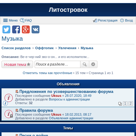
Литостровок
Меню
FAQ
Регистрация
Вход
Музыка
Список разделов
Оффтопик
Увлечения
Музыка
Описание:
Ве-е-чер-ний зво-о-он... и его исполнители...
Новая тема
Отметить темы как прочтённые
• 15 тем • Страница 1 из 1
Объявления
Предложения по усовершенствованию форума
П
Последнее сообщение
Uksus
«
28.07.2020, 18:49
е
Добавлено в разделе
Вопросы к администрации
р
Ответы:
32
1
2
е
й
Правила форума
т
П
Последнее сообщение
Uksus
«
18.02.2013, 08:17
и
е
Добавлено в разделе
Объявления администрации
к
р
п
е
е
Темы
й
р
т
в
Песни о войне
и