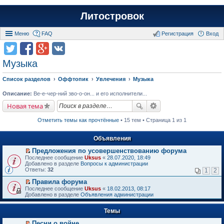
Литостровок
Меню
FAQ
Регистрация
Вход
Музыка
Список разделов
Оффтопик
Увлечения
Музыка
Описание:
Ве-е-чер-ний зво-о-он... и его исполнители...
Новая тема
Отметить темы как прочтённые
• 15 тем • Страница 1 из 1
Объявления
Предложения по усовершенствованию форума
П
Последнее сообщение
Uksus
«
28.07.2020, 18:49
е
Добавлено в разделе
Вопросы к администрации
р
Ответы:
32
1
2
е
й
Правила форума
т
П
Последнее сообщение
Uksus
«
18.02.2013, 08:17
и
е
Добавлено в разделе
Объявления администрации
к
р
п
е
е
Темы
й
р
т
в
Песни о войне
и