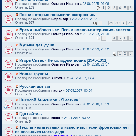
о
П
к
Последнее сообщение
Ольгерт Иванов
«
08.06.2025, 01:06
м
е
п
Ответы:
109
1
2
3
4
5
6
у
р
е
н
е
р
Песни которые повысили настроение.
е
й
в
П
Последнее сообщение
Ефрейтор
«
26.03.2024, 21:26
п
т
о
е
Ответы:
637
1
…
29
30
31
32
р
и
м
р
о
к
у
е
Время выбрало нас. Песни воинов-интернационалистов.
ч
п
н
й
П
Последнее сообщение
Ольгерт Иванов
«
25.12.2023, 21:20
и
е
е
т
е
Ответы:
121
1
…
4
5
6
7
т
р
п
и
р
а
в
р
к
е
Музыка для души
н
о
о
п
й
П
Последнее сообщение
Ольгерт Иванов
«
19.07.2023, 23:32
н
м
ч
е
т
е
Ответы:
55
1
2
3
о
у
и
р
и
р
м
н
т
в
к
е
Игорь Сивак - Не холодная война [1945-1991]
у
е
а
о
п
й
П
Последнее сообщение
с
Ольгерт Иванов
«
02.04.2020, 21:37
п
н
м
е
т
е
Ответы:
о
4
р
н
у
р
и
р
о
о
о
н
в
Новые группы
к
е
б
ч
м
е
о
П
п
Последнее сообщение
й
AllexxGL
«
24.12.2017, 14:41
щ
и
у
п
м
е
е
т
е
т
с
р
у
р
р
и
Русский шансон
н
а
о
о
н
е
в
к
П
и
н
Последнее сообщение
о
пастух
«
07.05.2017, 03:04
ч
е
й
о
п
е
ю
н
Ответы:
б
8
и
п
т
м
е
р
о
щ
т
р
и
у
Николай Анисимов - Я лётчик!
р
е
м
е
а
о
к
н
П
в
Последнее сообщение
й
Ольгерт Иванов
«
28.01.2016, 13:59
у
н
н
ч
п
е
е
о
Ответы:
т
9
с
и
н
и
е
п
р
м
и
о
ю
о
т
Где найти...
р
р
е
у
к
о
м
а
П
в
о
Последнее сообщение
й
Molot
«
24.01.2015, 03:38
н
п
б
у
н
е
о
ч
Ответы:
т
5
е
е
щ
с
н
р
м
и
и
п
р
е
Тексты неизвестных и известных песен фронтовых лет
о
о
е
у
т
к
р
в
н
П
о
из песенника моего деда.
м
й
н
а
п
о
о
и
е
б
у
т
е
н
Последнее сообщение
е
Владимир_1
«
12.05.2014, 20:59