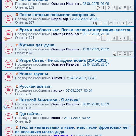
о
П
к
Последнее сообщение
Ольгерт Иванов
«
08.06.2025, 01:06
м
е
п
Ответы:
109
1
2
3
4
5
6
у
р
е
н
е
р
Песни которые повысили настроение.
е
й
в
П
Последнее сообщение
Ефрейтор
«
26.03.2024, 21:26
п
т
о
е
Ответы:
637
1
…
29
30
31
32
р
и
м
р
о
к
у
е
Время выбрало нас. Песни воинов-интернационалистов.
ч
п
н
й
П
Последнее сообщение
Ольгерт Иванов
«
25.12.2023, 21:20
и
е
е
т
е
Ответы:
121
1
…
4
5
6
7
т
р
п
и
р
а
в
р
к
е
Музыка для души
н
о
о
п
й
П
Последнее сообщение
Ольгерт Иванов
«
19.07.2023, 23:32
н
м
ч
е
т
е
Ответы:
55
1
2
3
о
у
и
р
и
р
м
н
т
в
к
е
Игорь Сивак - Не холодная война [1945-1991]
у
е
а
о
п
й
П
Последнее сообщение
с
Ольгерт Иванов
«
02.04.2020, 21:37
п
н
м
е
т
е
Ответы:
о
4
р
н
у
р
и
р
о
о
о
н
в
Новые группы
к
е
б
ч
м
е
о
П
п
Последнее сообщение
й
AllexxGL
«
24.12.2017, 14:41
щ
и
у
п
м
е
е
т
е
т
с
р
у
р
р
и
Русский шансон
н
а
о
о
н
е
в
к
П
и
н
Последнее сообщение
о
пастух
«
07.05.2017, 03:04
ч
е
й
о
п
е
ю
н
Ответы:
б
8
и
п
т
м
е
р
о
щ
т
р
и
у
Николай Анисимов - Я лётчик!
р
е
м
е
а
о
к
н
П
в
Последнее сообщение
й
Ольгерт Иванов
«
28.01.2016, 13:59
у
н
н
ч
п
е
е
о
Ответы:
т
9
с
и
н
и
е
п
р
м
и
о
ю
о
т
Где найти...
р
р
е
у
к
о
м
а
П
в
о
Последнее сообщение
й
Molot
«
24.01.2015, 03:38
н
п
б
у
н
е
о
ч
Ответы:
т
5
е
е
щ
с
н
р
м
и
и
п
р
е
Тексты неизвестных и известных песен фронтовых лет
о
о
е
у
т
к
р
в
н
П
о
из песенника моего деда.
м
й
н
а
п
о
о
и
е
б
у
т
е
н
Последнее сообщение
е
Владимир_1
«
12.05.2014, 20:59