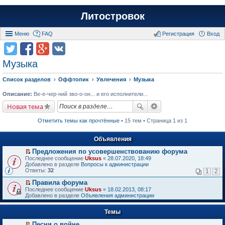
Литостровок
Меню
FAQ
Регистрация
Вход
Музыка
Список разделов
Оффтопик
Увлечения
Музыка
Описание:
Ве-е-чер-ний зво-о-он... и его исполнители...
Новая тема
Отметить темы как прочтённые
• 15 тем • Страница 1 из 1
Объявления
Предложения по усовершенствованию форума
П
Последнее сообщение
Uksus
«
28.07.2020, 18:49
е
Добавлено в разделе
Вопросы к администрации
р
Ответы:
32
1
2
е
й
Правила форума
т
П
Последнее сообщение
Uksus
«
18.02.2013, 08:17
и
е
Добавлено в разделе
Объявления администрации
к
р
п
е
е
Темы
й
р
т
в
Песни о войне
и