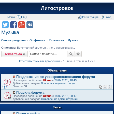
Литостровок
Меню
FAQ
Регистрация
Вход
Музыка
Список разделов
Оффтопик
Увлечения
Музыка
Описание:
Ве-е-чер-ний зво-о-он... и его исполнители...
Новая тема
Отметить темы как прочтённые
• 15 тем • Страница 1 из 1
Объявления
Предложения по усовершенствованию форума
П
Последнее сообщение
Uksus
«
28.07.2020, 18:49
е
Добавлено в разделе
Вопросы к администрации
р
Ответы:
32
1
2
е
й
Правила форума
т
П
Последнее сообщение
Uksus
«
18.02.2013, 08:17
и
е
Добавлено в разделе
Объявления администрации
к
р
п
е
е
Темы
й
р
т
в
Песни о войне
и