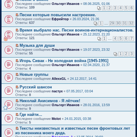
о
П
к
Последнее сообщение
Ольгерт Иванов
«
08.06.2025, 01:06
м
е
п
Ответы:
109
1
2
3
4
5
6
у
р
е
н
е
р
Песни которые повысили настроение.
е
й
в
П
Последнее сообщение
Ефрейтор
«
26.03.2024, 21:26
п
т
о
е
Ответы:
637
1
…
29
30
31
32
р
и
м
р
о
к
у
е
Время выбрало нас. Песни воинов-интернационалистов.
ч
п
н
й
П
Последнее сообщение
Ольгерт Иванов
«
25.12.2023, 21:20
и
е
е
т
е
Ответы:
121
1
…
4
5
6
7
т
р
п
и
р
а
в
р
к
е
Музыка для души
н
о
о
п
й
П
Последнее сообщение
Ольгерт Иванов
«
19.07.2023, 23:32
н
м
ч
е
т
е
Ответы:
55
1
2
3
о
у
и
р
и
р
м
н
т
в
к
е
Игорь Сивак - Не холодная война [1945-1991]
у
е
а
о
п
й
П
Последнее сообщение
с
Ольгерт Иванов
«
02.04.2020, 21:37
п
н
м
е
т
е
Ответы:
о
4
р
н
у
р
и
р
о
о
о
н
в
Новые группы
к
е
б
ч
м
е
о
П
п
Последнее сообщение
й
AllexxGL
«
24.12.2017, 14:41
щ
и
у
п
м
е
е
т
е
т
с
р
у
р
р
и
Русский шансон
н
а
о
о
н
е
в
к
П
и
н
Последнее сообщение
о
пастух
«
07.05.2017, 03:04
ч
е
й
о
п
е
ю
н
Ответы:
б
8
и
п
т
м
е
р
о
щ
т
р
и
у
Николай Анисимов - Я лётчик!
р
е
м
е
а
о
к
н
П
в
Последнее сообщение
й
Ольгерт Иванов
«
28.01.2016, 13:59
у
н
н
ч
п
е
е
о
Ответы:
т
9
с
и
н
и
е
п
р
м
и
о
ю
о
т
Где найти...
р
р
е
у
к
о
м
а
П
в
о
Последнее сообщение
й
Molot
«
24.01.2015, 03:38
н
п
б
у
н
е
о
ч
Ответы:
т
5
е
е
щ
с
н
р
м
и
и
п
р
е
Тексты неизвестных и известных песен фронтовых лет
о
о
е
у
т
к
р
в
н
П
о
из песенника моего деда.
м
й
н
а
п
о
о
и
е
б
у
т
е
н
Последнее сообщение
е
Владимир_1
«
12.05.2014, 20:59