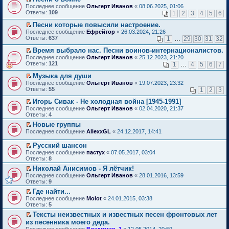
о
П
к
Последнее сообщение
Ольгерт Иванов
«
08.06.2025, 01:06
м
е
п
Ответы:
109
1
2
3
4
5
6
у
р
е
н
е
р
Песни которые повысили настроение.
е
й
в
П
Последнее сообщение
Ефрейтор
«
26.03.2024, 21:26
п
т
о
е
Ответы:
637
1
…
29
30
31
32
р
и
м
р
о
к
у
е
Время выбрало нас. Песни воинов-интернационалистов.
ч
п
н
й
П
Последнее сообщение
Ольгерт Иванов
«
25.12.2023, 21:20
и
е
е
т
е
Ответы:
121
1
…
4
5
6
7
т
р
п
и
р
а
в
р
к
е
Музыка для души
н
о
о
п
й
П
Последнее сообщение
Ольгерт Иванов
«
19.07.2023, 23:32
н
м
ч
е
т
е
Ответы:
55
1
2
3
о
у
и
р
и
р
м
н
т
в
к
е
Игорь Сивак - Не холодная война [1945-1991]
у
е
а
о
п
й
П
Последнее сообщение
с
Ольгерт Иванов
«
02.04.2020, 21:37
п
н
м
е
т
е
Ответы:
о
4
р
н
у
р
и
р
о
о
о
н
в
Новые группы
к
е
б
ч
м
е
о
П
п
Последнее сообщение
й
AllexxGL
«
24.12.2017, 14:41
щ
и
у
п
м
е
е
т
е
т
с
р
у
р
р
и
Русский шансон
н
а
о
о
н
е
в
к
П
и
н
Последнее сообщение
о
пастух
«
07.05.2017, 03:04
ч
е
й
о
п
е
ю
н
Ответы:
б
8
и
п
т
м
е
р
о
щ
т
р
и
у
Николай Анисимов - Я лётчик!
р
е
м
е
а
о
к
н
П
в
Последнее сообщение
й
Ольгерт Иванов
«
28.01.2016, 13:59
у
н
н
ч
п
е
е
о
Ответы:
т
9
с
и
н
и
е
п
р
м
и
о
ю
о
т
Где найти...
р
р
е
у
к
о
м
а
П
в
о
Последнее сообщение
й
Molot
«
24.01.2015, 03:38
н
п
б
у
н
е
о
ч
Ответы:
т
5
е
е
щ
с
н
р
м
и
и
п
р
е
Тексты неизвестных и известных песен фронтовых лет
о
о
е
у
т
к
р
в
н
П
о
из песенника моего деда.
м
й
н
а
п
о
о
и
е
б
у
т
е
н
Последнее сообщение
е
Владимир_1
«
12.05.2014, 20:59