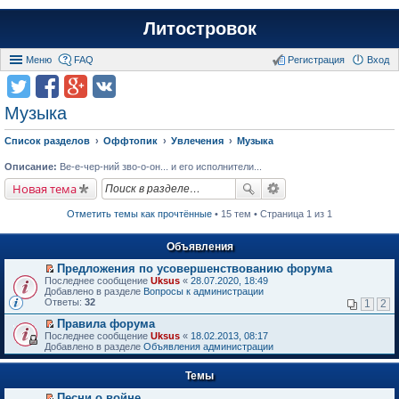
Литостровок
Меню
FAQ
Регистрация
Вход
Музыка
Список разделов
Оффтопик
Увлечения
Музыка
Описание:
Ве-е-чер-ний зво-о-он... и его исполнители...
Новая тема
Отметить темы как прочтённые
• 15 тем • Страница 1 из 1
Объявления
Предложения по усовершенствованию форума
П
Последнее сообщение
Uksus
«
28.07.2020, 18:49
е
Добавлено в разделе
Вопросы к администрации
р
Ответы:
32
1
2
е
й
Правила форума
т
П
Последнее сообщение
Uksus
«
18.02.2013, 08:17
и
е
Добавлено в разделе
Объявления администрации
к
р
п
е
е
Темы
й
р
т
в
Песни о войне
и