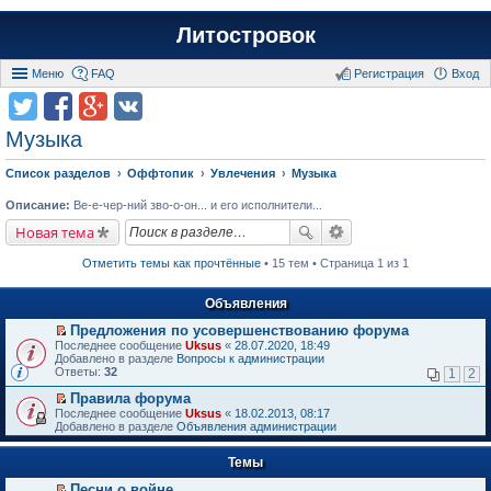
Литостровок
Меню
FAQ
Регистрация
Вход
Музыка
Список разделов
Оффтопик
Увлечения
Музыка
Описание:
Ве-е-чер-ний зво-о-он... и его исполнители...
Новая тема
Отметить темы как прочтённые
• 15 тем • Страница 1 из 1
Объявления
Предложения по усовершенствованию форума
П
Последнее сообщение
Uksus
«
28.07.2020, 18:49
е
Добавлено в разделе
Вопросы к администрации
р
Ответы:
32
1
2
е
й
Правила форума
т
П
Последнее сообщение
Uksus
«
18.02.2013, 08:17
и
е
Добавлено в разделе
Объявления администрации
к
р
п
е
е
Темы
й
р
т
в
Песни о войне
и