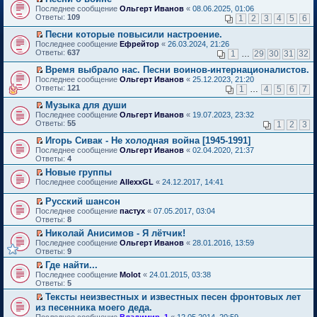
о
П
к
Последнее сообщение
Ольгерт Иванов
«
08.06.2025, 01:06
м
е
п
Ответы:
109
1
2
3
4
5
6
у
р
е
н
е
р
Песни которые повысили настроение.
е
й
в
П
Последнее сообщение
Ефрейтор
«
26.03.2024, 21:26
п
т
о
е
Ответы:
637
1
…
29
30
31
32
р
и
м
р
о
к
у
е
Время выбрало нас. Песни воинов-интернационалистов.
ч
п
н
й
П
Последнее сообщение
Ольгерт Иванов
«
25.12.2023, 21:20
и
е
е
т
е
Ответы:
121
1
…
4
5
6
7
т
р
п
и
р
а
в
р
к
е
Музыка для души
н
о
о
п
й
П
Последнее сообщение
Ольгерт Иванов
«
19.07.2023, 23:32
н
м
ч
е
т
е
Ответы:
55
1
2
3
о
у
и
р
и
р
м
н
т
в
к
е
Игорь Сивак - Не холодная война [1945-1991]
у
е
а
о
п
й
П
Последнее сообщение
с
Ольгерт Иванов
«
02.04.2020, 21:37
п
н
м
е
т
е
Ответы:
о
4
р
н
у
р
и
р
о
о
о
н
в
Новые группы
к
е
б
ч
м
е
о
П
п
Последнее сообщение
й
AllexxGL
«
24.12.2017, 14:41
щ
и
у
п
м
е
е
т
е
т
с
р
у
р
р
и
Русский шансон
н
а
о
о
н
е
в
к
П
и
н
Последнее сообщение
о
пастух
«
07.05.2017, 03:04
ч
е
й
о
п
е
ю
н
Ответы:
б
8
и
п
т
м
е
р
о
щ
т
р
и
у
Николай Анисимов - Я лётчик!
р
е
м
е
а
о
к
н
П
в
Последнее сообщение
й
Ольгерт Иванов
«
28.01.2016, 13:59
у
н
н
ч
п
е
е
о
Ответы:
т
9
с
и
н
и
е
п
р
м
и
о
ю
о
т
Где найти...
р
р
е
у
к
о
м
а
П
в
о
Последнее сообщение
й
Molot
«
24.01.2015, 03:38
н
п
б
у
н
е
о
ч
Ответы:
т
5
е
е
щ
с
н
р
м
и
и
п
р
е
Тексты неизвестных и известных песен фронтовых лет
о
о
е
у
т
к
р
в
н
П
о
из песенника моего деда.
м
й
н
а
п
о
о
и
е
б
у
т
е
н
Последнее сообщение
е
Владимир_1
«
12.05.2014, 20:59