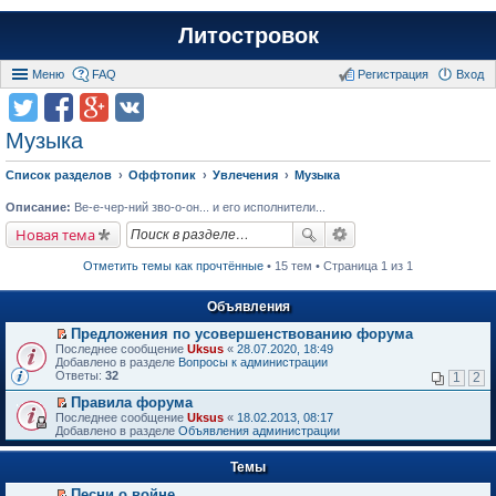
Литостровок
Меню
FAQ
Регистрация
Вход
Музыка
Список разделов
Оффтопик
Увлечения
Музыка
Описание:
Ве-е-чер-ний зво-о-он... и его исполнители...
Новая тема
Отметить темы как прочтённые
• 15 тем • Страница 1 из 1
Объявления
Предложения по усовершенствованию форума
П
Последнее сообщение
Uksus
«
28.07.2020, 18:49
е
Добавлено в разделе
Вопросы к администрации
р
Ответы:
32
1
2
е
й
Правила форума
т
П
Последнее сообщение
Uksus
«
18.02.2013, 08:17
и
е
Добавлено в разделе
Объявления администрации
к
р
п
е
е
Темы
й
р
т
в
Песни о войне
и