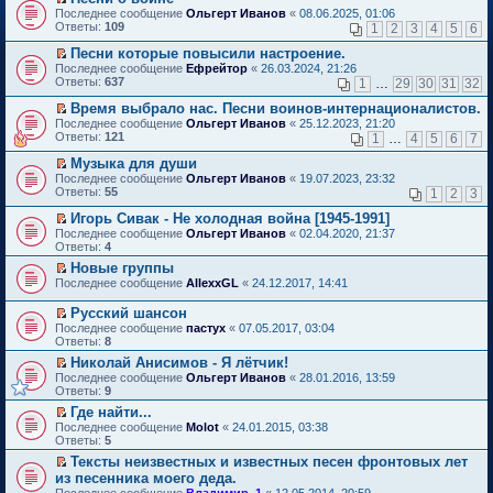
о
П
к
Последнее сообщение
Ольгерт Иванов
«
08.06.2025, 01:06
м
е
п
Ответы:
109
1
2
3
4
5
6
у
р
е
н
е
р
Песни которые повысили настроение.
е
й
в
П
Последнее сообщение
Ефрейтор
«
26.03.2024, 21:26
п
т
о
е
Ответы:
637
1
…
29
30
31
32
р
и
м
р
о
к
у
е
Время выбрало нас. Песни воинов-интернационалистов.
ч
п
н
й
П
Последнее сообщение
Ольгерт Иванов
«
25.12.2023, 21:20
и
е
е
т
е
Ответы:
121
1
…
4
5
6
7
т
р
п
и
р
а
в
р
к
е
Музыка для души
н
о
о
п
й
П
Последнее сообщение
Ольгерт Иванов
«
19.07.2023, 23:32
н
м
ч
е
т
е
Ответы:
55
1
2
3
о
у
и
р
и
р
м
н
т
в
к
е
Игорь Сивак - Не холодная война [1945-1991]
у
е
а
о
п
й
П
Последнее сообщение
с
Ольгерт Иванов
«
02.04.2020, 21:37
п
н
м
е
т
е
Ответы:
о
4
р
н
у
р
и
р
о
о
о
н
в
Новые группы
к
е
б
ч
м
е
о
П
п
Последнее сообщение
й
AllexxGL
«
24.12.2017, 14:41
щ
и
у
п
м
е
е
т
е
т
с
р
у
р
р
и
Русский шансон
н
а
о
о
н
е
в
к
П
и
н
Последнее сообщение
о
пастух
«
07.05.2017, 03:04
ч
е
й
о
п
е
ю
н
Ответы:
б
8
и
п
т
м
е
р
о
щ
т
р
и
у
Николай Анисимов - Я лётчик!
р
е
м
е
а
о
к
н
П
в
Последнее сообщение
й
Ольгерт Иванов
«
28.01.2016, 13:59
у
н
н
ч
п
е
е
о
Ответы:
т
9
с
и
н
и
е
п
р
м
и
о
ю
о
т
Где найти...
р
р
е
у
к
о
м
а
П
в
о
Последнее сообщение
й
Molot
«
24.01.2015, 03:38
н
п
б
у
н
е
о
ч
Ответы:
т
5
е
е
щ
с
н
р
м
и
и
п
р
е
Тексты неизвестных и известных песен фронтовых лет
о
о
е
у
т
к
р
в
н
П
о
из песенника моего деда.
м
й
н
а
п
о
о
и
е
б
у
т
е
н
Последнее сообщение
е
Владимир_1
«
12.05.2014, 20:59