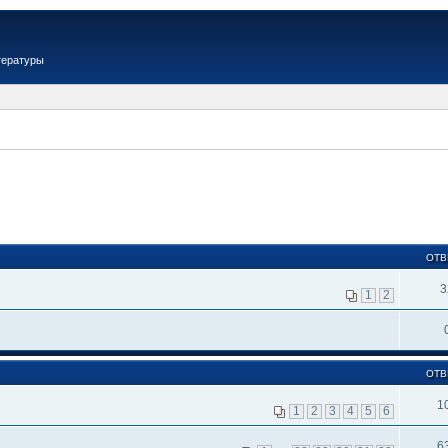
тературы
ОТВ
3
1
2
ОТВ
1
1
2
3
4
5
6
6