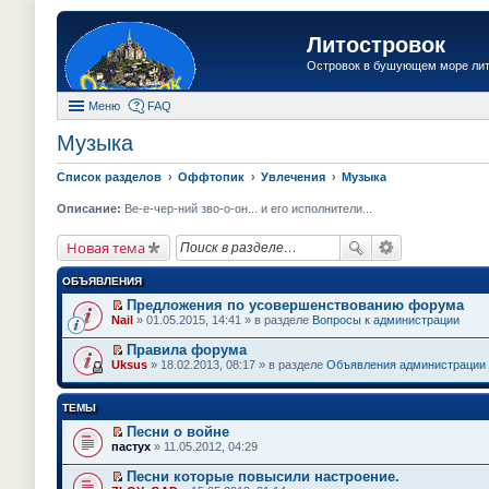
Литостровок
Островок в бушующем море ли
Меню
FAQ
Музыка
Список разделов
Оффтопик
Увлечения
Музыка
Описание:
Ве-е-чер-ний зво-о-он... и его исполнители...
Новая тема
ОБЪЯВЛЕНИЯ
Предложения по усовершенствованию форума
П
Nail
» 01.05.2015, 14:41 » в разделе
Вопросы к администрации
е
р
Правила форума
е
П
Uksus
» 18.02.2013, 08:17 » в разделе
Объявления администрации
й
е
т
р
и
е
ТЕМЫ
к
й
п
т
Песни о войне
е
и
П
пастух
» 11.05.2012, 04:29
р
к
е
в
п
р
о
Песни которые повысили настроение.
е
е
м
П