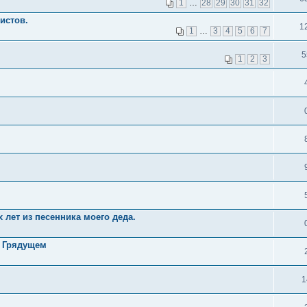
1
…
28
29
30
31
32
истов.
1
1
…
3
4
5
6
7
5
1
2
3
 лет из песенника моего деда.
я Грядущем
1