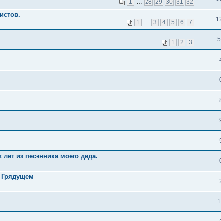
1
…
28
29
30
31
32
истов.
1
1
…
3
4
5
6
7
5
1
2
3
 лет из песенника моего деда.
я Грядущем
1