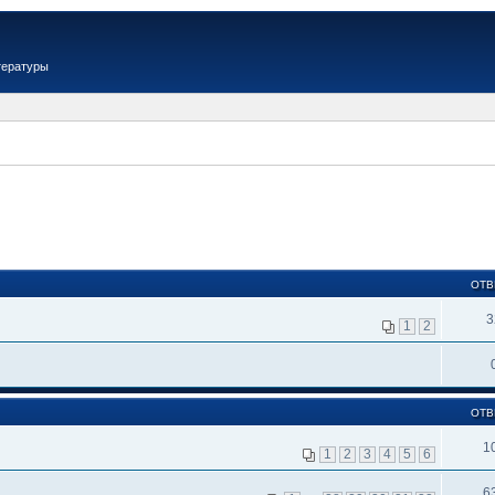
тературы
ОТВ
3
1
2
ОТВ
1
1
2
3
4
5
6
6