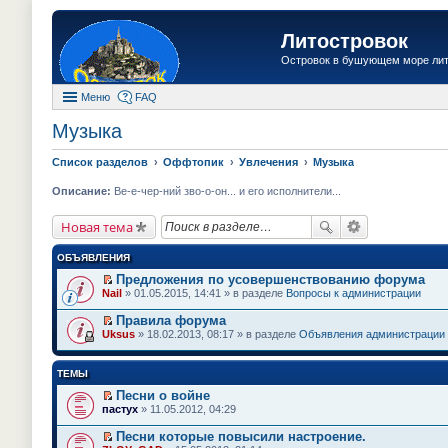
Литостровок
Островок в бушующем море ли
Меню
FAQ
Музыка
Список разделов
Оффтопик
Увлечения
Музыка
Описание:
Ве-е-чер-ний зво-о-он... и его исполнители...
Новая тема
ОБЪЯВЛЕНИЯ
Предложения по усовершенствованию форума
П
Nail
» 01.05.2015, 14:41 » в разделе
Вопросы к администрации
е
р
Правила форума
е
П
Uksus
» 18.02.2013, 08:17 » в разделе
Объявления администрации
й
е
т
р
и
е
ТЕМЫ
к
й
п
т
Песни о войне
е
и
П
пастух
» 11.05.2012, 04:29
р
к
е
в
п
р
о
Песни которые повысили настроение.
е
е
м
П