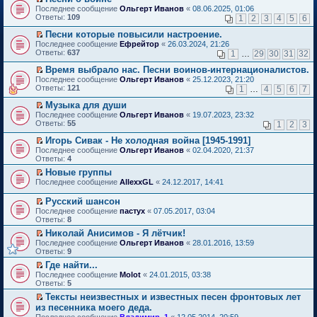
о
П
к
Последнее сообщение
Ольгерт Иванов
«
08.06.2025, 01:06
м
е
п
Ответы:
109
1
2
3
4
5
6
у
р
е
н
е
р
Песни которые повысили настроение.
е
й
в
П
Последнее сообщение
Ефрейтор
«
26.03.2024, 21:26
п
т
о
е
Ответы:
637
1
…
29
30
31
32
р
и
м
р
о
к
у
е
Время выбрало нас. Песни воинов-интернационалистов.
ч
п
н
й
П
Последнее сообщение
Ольгерт Иванов
«
25.12.2023, 21:20
и
е
е
т
е
Ответы:
121
1
…
4
5
6
7
т
р
п
и
р
а
в
р
к
е
Музыка для души
н
о
о
п
й
П
Последнее сообщение
Ольгерт Иванов
«
19.07.2023, 23:32
н
м
ч
е
т
е
Ответы:
55
1
2
3
о
у
и
р
и
р
м
н
т
в
к
е
Игорь Сивак - Не холодная война [1945-1991]
у
е
а
о
п
й
П
Последнее сообщение
с
Ольгерт Иванов
«
02.04.2020, 21:37
п
н
м
е
т
е
Ответы:
о
4
р
н
у
р
и
р
о
о
о
н
в
Новые группы
к
е
б
ч
м
е
о
П
п
Последнее сообщение
й
AllexxGL
«
24.12.2017, 14:41
щ
и
у
п
м
е
е
т
е
т
с
р
у
р
р
и
Русский шансон
н
а
о
о
н
е
в
к
П
и
н
Последнее сообщение
о
пастух
«
07.05.2017, 03:04
ч
е
й
о
п
е
ю
н
Ответы:
б
8
и
п
т
м
е
р
о
щ
т
р
и
у
Николай Анисимов - Я лётчик!
р
е
м
е
а
о
к
н
П
в
Последнее сообщение
й
Ольгерт Иванов
«
28.01.2016, 13:59
у
н
н
ч
п
е
е
о
Ответы:
т
9
с
и
н
и
е
п
р
м
и
о
ю
о
т
Где найти...
р
р
е
у
к
о
м
а
П
в
о
Последнее сообщение
й
Molot
«
24.01.2015, 03:38
н
п
б
у
н
е
о
ч
Ответы:
т
5
е
е
щ
с
н
р
м
и
и
п
р
е
Тексты неизвестных и известных песен фронтовых лет
о
о
е
у
т
к
р
в
н
П
о
из песенника моего деда.
м
й
н
а
п
о
о
и
е
б
у
т
е
н
Последнее сообщение
е
Владимир_1
«
12.05.2014, 20:59