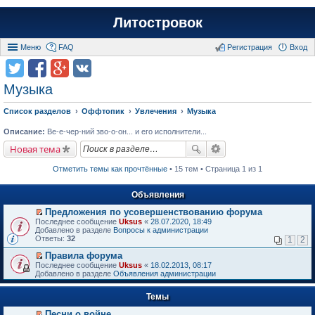
Литостровок
Меню
FAQ
Регистрация
Вход
Музыка
Список разделов
Оффтопик
Увлечения
Музыка
Описание:
Ве-е-чер-ний зво-о-он... и его исполнители...
Новая тема
Отметить темы как прочтённые
• 15 тем • Страница 1 из 1
Объявления
Предложения по усовершенствованию форума
П
Последнее сообщение
Uksus
«
28.07.2020, 18:49
е
Добавлено в разделе
Вопросы к администрации
р
Ответы:
32
1
2
е
й
Правила форума
т
П
Последнее сообщение
Uksus
«
18.02.2013, 08:17
и
е
Добавлено в разделе
Объявления администрации
к
р
п
е
е
Темы
й
р
т
в
Песни о войне
и