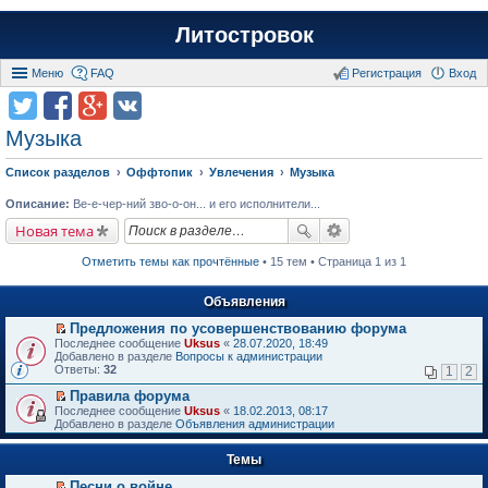
Литостровок
Меню
FAQ
Регистрация
Вход
Музыка
Список разделов
Оффтопик
Увлечения
Музыка
Описание:
Ве-е-чер-ний зво-о-он... и его исполнители...
Новая тема
Отметить темы как прочтённые
• 15 тем • Страница 1 из 1
Объявления
Предложения по усовершенствованию форума
П
Последнее сообщение
Uksus
«
28.07.2020, 18:49
е
Добавлено в разделе
Вопросы к администрации
р
Ответы:
32
1
2
е
й
Правила форума
т
П
Последнее сообщение
Uksus
«
18.02.2013, 08:17
и
е
Добавлено в разделе
Объявления администрации
к
р
п
е
е
Темы
й
р
т
в
Песни о войне
и