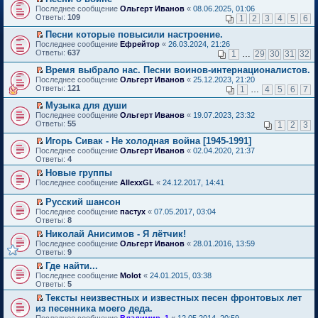
о
П
к
Последнее сообщение
Ольгерт Иванов
«
08.06.2025, 01:06
м
е
п
Ответы:
109
1
2
3
4
5
6
у
р
е
н
е
р
Песни которые повысили настроение.
е
й
в
П
Последнее сообщение
Ефрейтор
«
26.03.2024, 21:26
п
т
о
е
Ответы:
637
1
…
29
30
31
32
р
и
м
р
о
к
у
е
Время выбрало нас. Песни воинов-интернационалистов.
ч
п
н
й
П
Последнее сообщение
Ольгерт Иванов
«
25.12.2023, 21:20
и
е
е
т
е
Ответы:
121
1
…
4
5
6
7
т
р
п
и
р
а
в
р
к
е
Музыка для души
н
о
о
п
й
П
Последнее сообщение
Ольгерт Иванов
«
19.07.2023, 23:32
н
м
ч
е
т
е
Ответы:
55
1
2
3
о
у
и
р
и
р
м
н
т
в
к
е
Игорь Сивак - Не холодная война [1945-1991]
у
е
а
о
п
й
П
Последнее сообщение
с
Ольгерт Иванов
«
02.04.2020, 21:37
п
н
м
е
т
е
Ответы:
о
4
р
н
у
р
и
р
о
о
о
н
в
Новые группы
к
е
б
ч
м
е
о
П
п
Последнее сообщение
й
AllexxGL
«
24.12.2017, 14:41
щ
и
у
п
м
е
е
т
е
т
с
р
у
р
р
и
Русский шансон
н
а
о
о
н
е
в
к
П
и
н
Последнее сообщение
о
пастух
«
07.05.2017, 03:04
ч
е
й
о
п
е
ю
н
Ответы:
б
8
и
п
т
м
е
р
о
щ
т
р
и
у
Николай Анисимов - Я лётчик!
р
е
м
е
а
о
к
н
П
в
Последнее сообщение
й
Ольгерт Иванов
«
28.01.2016, 13:59
у
н
н
ч
п
е
е
о
Ответы:
т
9
с
и
н
и
е
п
р
м
и
о
ю
о
т
Где найти...
р
р
е
у
к
о
м
а
П
в
о
Последнее сообщение
й
Molot
«
24.01.2015, 03:38
н
п
б
у
н
е
о
ч
Ответы:
т
5
е
е
щ
с
н
р
м
и
и
п
р
е
Тексты неизвестных и известных песен фронтовых лет
о
о
е
у
т
к
р
в
н
П
о
из песенника моего деда.
м
й
н
а
п
о
о
и
е
б
у
т
е
н
Последнее сообщение
е
Владимир_1
«
12.05.2014, 20:59