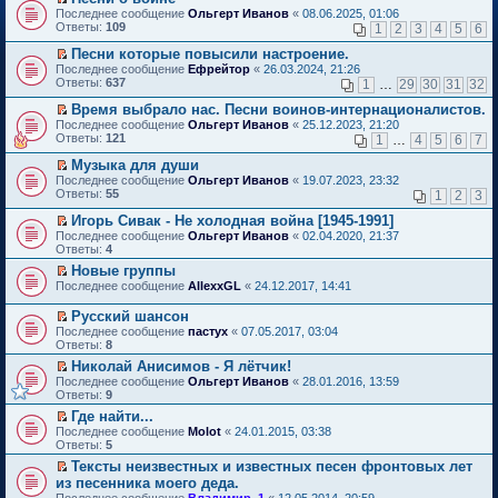
о
П
к
Последнее сообщение
Ольгерт Иванов
«
08.06.2025, 01:06
м
е
п
Ответы:
109
1
2
3
4
5
6
у
р
е
н
е
р
Песни которые повысили настроение.
е
й
в
П
Последнее сообщение
Ефрейтор
«
26.03.2024, 21:26
п
т
о
е
Ответы:
637
1
…
29
30
31
32
р
и
м
р
о
к
у
е
Время выбрало нас. Песни воинов-интернационалистов.
ч
п
н
й
П
Последнее сообщение
Ольгерт Иванов
«
25.12.2023, 21:20
и
е
е
т
е
Ответы:
121
1
…
4
5
6
7
т
р
п
и
р
а
в
р
к
е
Музыка для души
н
о
о
п
й
П
Последнее сообщение
Ольгерт Иванов
«
19.07.2023, 23:32
н
м
ч
е
т
е
Ответы:
55
1
2
3
о
у
и
р
и
р
м
н
т
в
к
е
Игорь Сивак - Не холодная война [1945-1991]
у
е
а
о
п
й
П
Последнее сообщение
с
Ольгерт Иванов
«
02.04.2020, 21:37
п
н
м
е
т
е
Ответы:
о
4
р
н
у
р
и
р
о
о
о
н
в
Новые группы
к
е
б
ч
м
е
о
П
п
Последнее сообщение
й
AllexxGL
«
24.12.2017, 14:41
щ
и
у
п
м
е
е
т
е
т
с
р
у
р
р
и
Русский шансон
н
а
о
о
н
е
в
к
П
и
н
Последнее сообщение
о
пастух
«
07.05.2017, 03:04
ч
е
й
о
п
е
ю
н
Ответы:
б
8
и
п
т
м
е
р
о
щ
т
р
и
у
Николай Анисимов - Я лётчик!
р
е
м
е
а
о
к
н
П
в
Последнее сообщение
й
Ольгерт Иванов
«
28.01.2016, 13:59
у
н
н
ч
п
е
е
о
Ответы:
т
9
с
и
н
и
е
п
р
м
и
о
ю
о
т
Где найти...
р
р
е
у
к
о
м
а
П
в
о
Последнее сообщение
й
Molot
«
24.01.2015, 03:38
н
п
б
у
н
е
о
ч
Ответы:
т
5
е
е
щ
с
н
р
м
и
и
п
р
е
Тексты неизвестных и известных песен фронтовых лет
о
о
е
у
т
к
р
в
н
П
о
из песенника моего деда.
м
й
н
а
п
о
о
и
е
б
у
т
е
н
Последнее сообщение
е
Владимир_1
«
12.05.2014, 20:59