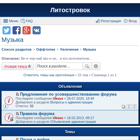
Литостровок
Меню
FAQ
Регистрация
Вход
Музыка
Список разделов
Оффтопик
Увлечения
Музыка
Описание:
Ве-е-чер-ний зво-о-он... и его исполнители...
Новая тема
Отметить темы как прочтённые
• 15 тем • Страница 1 из 1
Объявления
Предложения по усовершенствованию форума
П
Последнее сообщение
Uksus
«
28.07.2020, 18:49
е
Добавлено в разделе
Вопросы к администрации
р
Ответы:
32
1
2
е
й
Правила форума
т
П
Последнее сообщение
Uksus
«
18.02.2013, 08:17
и
е
Добавлено в разделе
Объявления администрации
к
р
п
е
е
Темы
й
р
т
в
Песни о войне
и