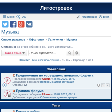
Литостровок
Меню
FAQ
Регистрация
Вход
Музыка
Список разделов
Оффтопик
Увлечения
Музыка
Описание:
Ве-е-чер-ний зво-о-он... и его исполнители...
Новая тема
Отметить темы как прочтённые
• 15 тем • Страница 1 из 1
Объявления
Предложения по усовершенствованию форума
П
Последнее сообщение
Uksus
«
28.07.2020, 18:49
е
Добавлено в разделе
Вопросы к администрации
р
Ответы:
32
1
2
е
й
Правила форума
т
П
Последнее сообщение
Uksus
«
18.02.2013, 08:17
и
е
Добавлено в разделе
Объявления администрации
к
р
п
е
е
Темы
й
р
т
в
Песни о войне
и