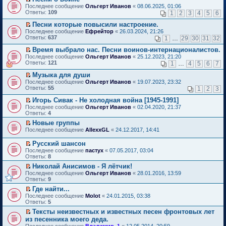
о
П
к
Последнее сообщение
Ольгерт Иванов
«
08.06.2025, 01:06
м
е
п
Ответы:
109
1
2
3
4
5
6
у
р
е
н
е
р
Песни которые повысили настроение.
е
й
в
П
Последнее сообщение
Ефрейтор
«
26.03.2024, 21:26
п
т
о
е
Ответы:
637
1
…
29
30
31
32
р
и
м
р
о
к
у
е
Время выбрало нас. Песни воинов-интернационалистов.
ч
п
н
й
П
Последнее сообщение
Ольгерт Иванов
«
25.12.2023, 21:20
и
е
е
т
е
Ответы:
121
1
…
4
5
6
7
т
р
п
и
р
а
в
р
к
е
Музыка для души
н
о
о
п
й
П
Последнее сообщение
Ольгерт Иванов
«
19.07.2023, 23:32
н
м
ч
е
т
е
Ответы:
55
1
2
3
о
у
и
р
и
р
м
н
т
в
к
е
Игорь Сивак - Не холодная война [1945-1991]
у
е
а
о
п
й
П
Последнее сообщение
с
Ольгерт Иванов
«
02.04.2020, 21:37
п
н
м
е
т
е
Ответы:
о
4
р
н
у
р
и
р
о
о
о
н
в
Новые группы
к
е
б
ч
м
е
о
П
п
Последнее сообщение
й
AllexxGL
«
24.12.2017, 14:41
щ
и
у
п
м
е
е
т
е
т
с
р
у
р
р
и
Русский шансон
н
а
о
о
н
е
в
к
П
и
н
Последнее сообщение
о
пастух
«
07.05.2017, 03:04
ч
е
й
о
п
е
ю
н
Ответы:
б
8
и
п
т
м
е
р
о
щ
т
р
и
у
Николай Анисимов - Я лётчик!
р
е
м
е
а
о
к
н
П
в
Последнее сообщение
й
Ольгерт Иванов
«
28.01.2016, 13:59
у
н
н
ч
п
е
е
о
Ответы:
т
9
с
и
н
и
е
п
р
м
и
о
ю
о
т
Где найти...
р
р
е
у
к
о
м
а
П
в
о
Последнее сообщение
й
Molot
«
24.01.2015, 03:38
н
п
б
у
н
е
о
ч
Ответы:
т
5
е
е
щ
с
н
р
м
и
и
п
р
е
Тексты неизвестных и известных песен фронтовых лет
о
о
е
у
т
к
р
в
н
П
о
из песенника моего деда.
м
й
н
а
п
о
о
и
е
б
у
т
е
н
Последнее сообщение
е
Владимир_1
«
12.05.2014, 20:59