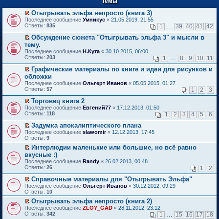
Темы
й
р
т
в
Отыгрывать эльфа непросто (книга 3)
и
о
П
к
Последнее сообщение
Умникус
«
21.05.2019, 21:55
м
е
п
Ответы:
835
1
…
39
40
41
42
у
р
е
н
е
р
Обсуждение сюжета "Отыгрывать эльфа 3" и мысли в
е
й
в
П
тему.
п
т
о
е
Последнее сообщение
Н.Кута
«
30.10.2015, 06:00
р
и
м
р
Ответы:
203
1
…
8
9
10
11
о
к
у
е
ч
п
н
й
Графические материалы по книге и идеи для рисунков и
и
е
е
т
П
обложки
т
р
п
и
е
а
в
Последнее сообщение
р
Ольгерт Иванов
«
05.05.2015, 01:27
к
р
н
о
Ответы:
о
57
п
1
2
3
е
н
м
ч
е
й
о
у
Торговец книга 2
и
р
т
м
н
П
т
в
Последнее сообщение
Евгений77
«
17.12.2013, 01:50
и
у
е
е
а
о
Ответы:
118
1
2
3
4
5
6
к
с
п
р
н
м
п
о
р
е
н
у
Задумка апокалиптического плана
е
о
о
й
о
н
П
Последнее сообщение
slawomir
«
12.12.2013, 17:45
р
б
ч
т
м
е
е
Ответы:
9
в
щ
и
и
у
п
р
о
е
Интерлюдии маленькие или большие, но всё равно
т
к
с
р
е
м
н
П
а
п
о
вкусные :)
о
й
у
и
е
н
е
о
ч
т
Последнее сообщение
Randy
«
26.02.2013, 00:48
н
ю
р
н
р
б
и
и
Ответы:
26
1
2
е
е
о
в
щ
т
к
п
й
м
о
е
а
п
Справочные материалы для "Отыгрывать Эльфа"
р
т
у
м
н
н
е
П
Последнее сообщение
о
Ольгерт Иванов
«
30.12.2012, 09:29
и
с
у
и
н
р
е
Ответы:
ч
10
к
о
н
ю
о
в
р
и
п
о
е
Отыгрывать эльфа непросто (книга 2)
м
о
е
т
е
б
п
П
у
м
Последнее сообщение
й
ZLOY_GAD
«
28.11.2012, 23:12
а
р
щ
р
е
с
у
Ответы:
т
342
1
…
15
16
17
18
н
в
е
о
р
о
н