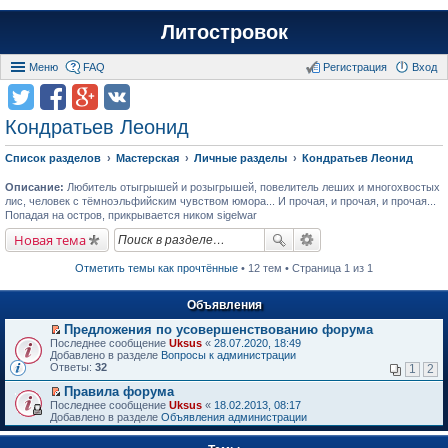
Литостровок
Меню
FAQ
Регистрация
Вход
Кондратьев Леонид
Список разделов
Мастерская
Личные разделы
Кондратьев Леонид
Описание:
Любитель отыгрышей и розыгрышей, повелитель леших и многохвостых
лис, человек с тёмноэльфийским чувством юмора... И прочая, и прочая, и прочая...
Попадая на остров, прикрывается ником sigelwar
Новая тема
Отметить темы как прочтённые
• 12 тем • Страница 1 из 1
Объявления
Предложения по усовершенствованию форума
П
Последнее сообщение
Uksus
«
28.07.2020, 18:49
е
Добавлено в разделе
Вопросы к администрации
р
Ответы:
32
1
2
е
й
Правила форума
т
П
Последнее сообщение
Uksus
«
18.02.2013, 08:17
и
е
Добавлено в разделе
Объявления администрации
к
р
п
е
е