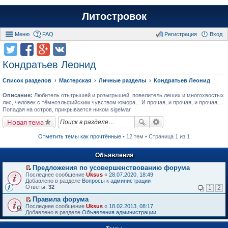
Литостровок
Меню
FAQ
Регистрация
Вход
Кондратьев Леонид
Список разделов
Мастерская
Личные разделы
Кондратьев Леонид
Описание:
Любитель отыгрышей и розыгрышей, повелитель леших и многохвостых
лис, человек с тёмноэльфийским чувством юмора... И прочая, и прочая, и прочая...
Попадая на остров, прикрывается ником sigelwar
Новая тема
Отметить темы как прочтённые
• 12 тем • Страница 1 из 1
Объявления
Предложения по усовершенствованию форума
П
Последнее сообщение
Uksus
«
28.07.2020, 18:49
е
Добавлено в разделе
Вопросы к администрации
р
Ответы:
32
1
2
е
й
Правила форума
т
П
Последнее сообщение
Uksus
«
18.02.2013, 08:17
и
е
Добавлено в разделе
Объявления администрации
к
р
п
е
е