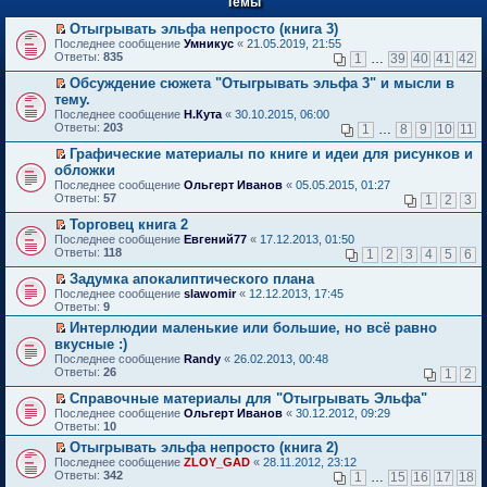
Темы
й
р
т
в
Отыгрывать эльфа непросто (книга 3)
и
о
П
к
Последнее сообщение
Умникус
«
21.05.2019, 21:55
м
е
п
Ответы:
835
1
…
39
40
41
42
у
р
е
н
е
р
Обсуждение сюжета "Отыгрывать эльфа 3" и мысли в
е
й
в
П
тему.
п
т
о
е
Последнее сообщение
Н.Кута
«
30.10.2015, 06:00
р
и
м
р
Ответы:
203
1
…
8
9
10
11
о
к
у
е
ч
п
н
й
Графические материалы по книге и идеи для рисунков и
и
е
е
т
П
обложки
т
р
п
и
е
а
в
Последнее сообщение
р
Ольгерт Иванов
«
05.05.2015, 01:27
к
р
н
о
Ответы:
о
57
п
1
2
3
е
н
м
ч
е
й
о
у
Торговец книга 2
и
р
т
м
н
П
т
в
Последнее сообщение
Евгений77
«
17.12.2013, 01:50
и
у
е
е
а
о
Ответы:
118
1
2
3
4
5
6
к
с
п
р
н
м
п
о
р
е
н
у
Задумка апокалиптического плана
е
о
о
й
о
н
П
Последнее сообщение
slawomir
«
12.12.2013, 17:45
р
б
ч
т
м
е
е
Ответы:
9
в
щ
и
и
у
п
р
о
е
Интерлюдии маленькие или большие, но всё равно
т
к
с
р
е
м
н
П
а
п
о
вкусные :)
о
й
у
и
е
н
е
о
ч
т
Последнее сообщение
Randy
«
26.02.2013, 00:48
н
ю
р
н
р
б
и
и
Ответы:
26
1
2
е
е
о
в
щ
т
к
п
й
м
о
е
а
п
Справочные материалы для "Отыгрывать Эльфа"
р
т
у
м
н
н
е
П
Последнее сообщение
о
Ольгерт Иванов
«
30.12.2012, 09:29
и
с
у
и
н
р
е
Ответы:
ч
10
к
о
н
ю
о
в
р
и
п
о
е
Отыгрывать эльфа непросто (книга 2)
м
о
е
т
е
б
п
П
у
м
Последнее сообщение
й
ZLOY_GAD
«
28.11.2012, 23:12
а
р
щ
р
е
с
у
Ответы:
т
342
1
…
15
16
17
18
н
в
е
о
р
о
н