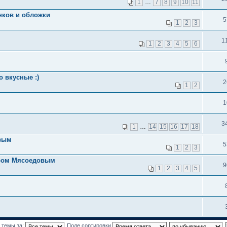
1
…
7
8
9
10
11
нков и обложки
5
1
2
3
1
1
2
3
4
5
6
 вкусные :)
2
1
2
1
3
1
…
14
15
16
17
18
овым
5
1
2
3
иром Мясоедовым
9
1
2
3
4
5
 темы за:
Поле сортировки