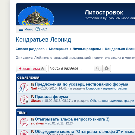
Литостровок
Островок в бушующем море ли
Меню
FAQ
Кондратьев Леонид
Список разделов
Мастерская
Личные разделы
Кондратьев Леон
Описание:
Любитель отыгрышей и розыгрышей, повелитель леших и многохво
Новая тема
ОБЪЯВЛЕНИЯ
Предложения по усовершенствованию форума
П
Nail
» 01.05.2015, 14:41 » в разделе
Вопросы к администрации
е
р
Правила форума
е
П
Uksus
» 18.02.2013, 08:17 » в разделе
Объявления администрации
й
е
т
р
и
е
ТЕМЫ
к
й
п
т
Отыгрывать эльфа непросто (книга 3)
е
и
П
sigelwar
» 26.01.2011, 12:24
р
к
е
в
п
р
о
Обсуждение сюжета "Отыгрывать эльфа 3" и мысл
е
е
м
П