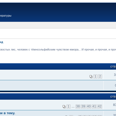
тературы
ид
стых лис, человек с тёмноэльфийским чувством юмора... И прочая, и прочая, и проча
ОТВ
3
1
2
ОТВ
8
1
…
38
39
40
41
42
и в тему.
2