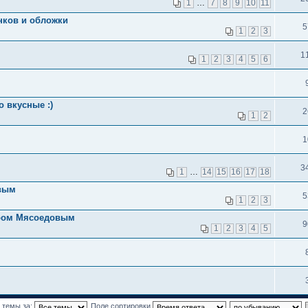
1
…
7
8
9
10
11
нков и обложки
5
1
2
3
1
1
2
3
4
5
6
 вкусные :)
2
1
2
1
3
1
…
14
15
16
17
18
овым
5
1
2
3
иром Мясоедовым
9
1
2
3
4
5
 темы за:
Поле сортировки