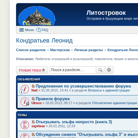
Литостровок
Островок в бушующем море ли
Меню
FAQ
Кондратьев Леонид
Список разделов
Мастерская
Личные разделы
Кондратьев Леон
Описание:
Любитель отыгрышей и розыгрышей, повелитель леших и многохво
Новая тема
ОБЪЯВЛЕНИЯ
Предложения по усовершенствованию форума
П
Nail
» 01.05.2015, 14:41 » в разделе
Вопросы к администрации
е
р
Правила форума
е
П
Uksus
» 18.02.2013, 08:17 » в разделе
Объявления администрации
й
е
т
р
и
е
ТЕМЫ
к
й
п
т
Отыгрывать эльфа непросто (книга 3)
е
и
П
sigelwar
» 26.01.2011, 12:24
р
к
е
в
п
р
о
Обсуждение сюжета "Отыгрывать эльфа 3" и мысл
е
е
м
П