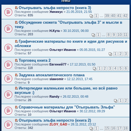
Темы
й
р
т
в
Отыгрывать эльфа непросто (книга 3)
и
о
П
к
Последнее сообщение
Умникус
«
21.05.2019, 21:55
м
е
п
Ответы:
835
1
…
39
40
41
42
у
р
е
н
е
р
Обсуждение сюжета "Отыгрывать эльфа 3" и мысли в
е
й
в
П
тему.
п
т
о
е
Последнее сообщение
Н.Кута
«
30.10.2015, 06:00
р
и
м
р
Ответы:
203
1
…
8
9
10
11
о
к
у
е
ч
п
н
й
Графические материалы по книге и идеи для рисунков и
и
е
е
т
П
обложки
т
р
п
и
е
а
в
Последнее сообщение
р
Ольгерт Иванов
«
05.05.2015, 01:27
к
р
н
о
Ответы:
о
57
п
1
2
3
е
н
м
ч
е
й
о
у
Торговец книга 2
и
р
т
м
н
П
т
в
Последнее сообщение
Евгений77
«
17.12.2013, 01:50
и
у
е
е
а
о
Ответы:
118
1
2
3
4
5
6
к
с
п
р
н
м
п
о
р
е
н
у
Задумка апокалиптического плана
е
о
о
й
о
н
П
Последнее сообщение
slawomir
«
12.12.2013, 17:45
р
б
ч
т
м
е
е
Ответы:
9
в
щ
и
и
у
п
р
о
е
Интерлюдии маленькие или большие, но всё равно
т
к
с
р
е
м
н
П
а
п
о
вкусные :)
о
й
у
и
е
н
е
о
ч
т
Последнее сообщение
Randy
«
26.02.2013, 00:48
н
ю
р
н
р
б
и
и
Ответы:
26
1
2
е
е
о
в
щ
т
к
п
й
м
о
е
а
п
Справочные материалы для "Отыгрывать Эльфа"
р
т
у
м
н
н
е
П
Последнее сообщение
о
Ольгерт Иванов
«
30.12.2012, 09:29
и
с
у
и
н
р
е
Ответы:
ч
10
к
о
н
ю
о
в
р
и
п
о
е
Отыгрывать эльфа непросто (книга 2)
м
о
е
т
е
б
п
П
у
м
Последнее сообщение
й
ZLOY_GAD
«
28.11.2012, 23:12
а
р
щ
р
е
с
у
Ответы:
т
342
1
…
15
16
17
18
н
в
е
о
р
о
н