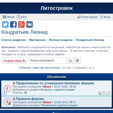
Литостровок
Меню
FAQ
Регистрация
Вход
Кондратьев Леонид
Список разделов
Мастерская
Личные разделы
Кондратьев Леонид
Описание:
Любитель отыгрышей и розыгрышей, повелитель леших и многохвостых
лис, человек с тёмноэльфийским чувством юмора... И прочая, и прочая, и прочая...
Попадая на остров, прикрывается ником sigelwar
Новая тема
Отметить темы как прочтённые
• 12 тем • Страница 1 из 1
Объявления
Предложения по усовершенствованию форума
П
Последнее сообщение
Uksus
«
28.07.2020, 18:49
е
Добавлено в разделе
Вопросы к администрации
р
Ответы:
32
1
2
е
й
Правила форума
т
П
Последнее сообщение
Uksus
«
18.02.2013, 08:17
и
е
Добавлено в разделе
Объявления администрации
к
р
п
е
е