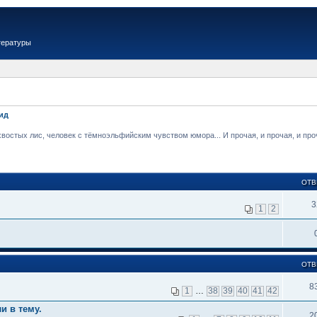
тературы
ид
стых лис, человек с тёмноэльфийским чувством юмора... И прочая, и прочая, и проча
ОТВ
3
1
2
ОТВ
8
1
…
38
39
40
41
42
и в тему.
2