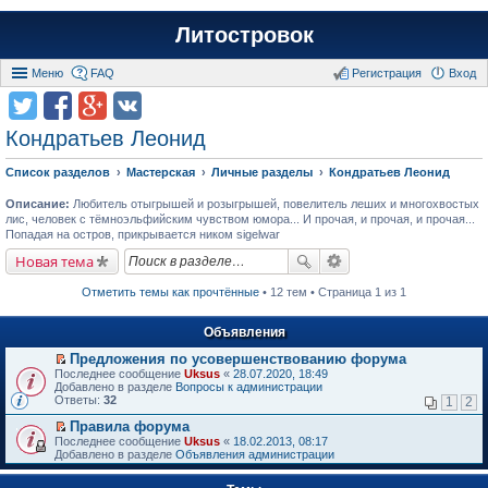
Литостровок
Меню
FAQ
Регистрация
Вход
Кондратьев Леонид
Список разделов
Мастерская
Личные разделы
Кондратьев Леонид
Описание:
Любитель отыгрышей и розыгрышей, повелитель леших и многохвостых
лис, человек с тёмноэльфийским чувством юмора... И прочая, и прочая, и прочая...
Попадая на остров, прикрывается ником sigelwar
Новая тема
Отметить темы как прочтённые
• 12 тем • Страница 1 из 1
Объявления
Предложения по усовершенствованию форума
П
Последнее сообщение
Uksus
«
28.07.2020, 18:49
е
Добавлено в разделе
Вопросы к администрации
р
Ответы:
32
1
2
е
й
Правила форума
т
П
Последнее сообщение
Uksus
«
18.02.2013, 08:17
и
е
Добавлено в разделе
Объявления администрации
к
р
п
е
е