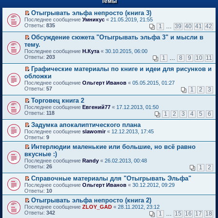
Темы
й
р
т
в
Отыгрывать эльфа непросто (книга 3)
и
о
П
к
Последнее сообщение
Умникус
«
21.05.2019, 21:55
м
е
п
Ответы:
835
1
…
39
40
41
42
у
р
е
н
е
р
Обсуждение сюжета "Отыгрывать эльфа 3" и мысли в
е
й
в
П
тему.
п
т
о
е
Последнее сообщение
Н.Кута
«
30.10.2015, 06:00
р
и
м
р
Ответы:
203
1
…
8
9
10
11
о
к
у
е
ч
п
н
й
Графические материалы по книге и идеи для рисунков и
и
е
е
т
П
обложки
т
р
п
и
е
а
в
Последнее сообщение
р
Ольгерт Иванов
«
05.05.2015, 01:27
к
р
н
о
Ответы:
о
57
п
1
2
3
е
н
м
ч
е
й
о
у
Торговец книга 2
и
р
т
м
н
П
т
в
Последнее сообщение
Евгений77
«
17.12.2013, 01:50
и
у
е
е
а
о
Ответы:
118
1
2
3
4
5
6
к
с
п
р
н
м
п
о
р
е
н
у
Задумка апокалиптического плана
е
о
о
й
о
н
П
Последнее сообщение
slawomir
«
12.12.2013, 17:45
р
б
ч
т
м
е
е
Ответы:
9
в
щ
и
и
у
п
р
о
е
Интерлюдии маленькие или большие, но всё равно
т
к
с
р
е
м
н
П
а
п
о
вкусные :)
о
й
у
и
е
н
е
о
ч
т
Последнее сообщение
Randy
«
26.02.2013, 00:48
н
ю
р
н
р
б
и
и
Ответы:
26
1
2
е
е
о
в
щ
т
к
п
й
м
о
е
а
п
Справочные материалы для "Отыгрывать Эльфа"
р
т
у
м
н
н
е
П
Последнее сообщение
о
Ольгерт Иванов
«
30.12.2012, 09:29
и
с
у
и
н
р
е
Ответы:
ч
10
к
о
н
ю
о
в
р
и
п
о
е
Отыгрывать эльфа непросто (книга 2)
м
о
е
т
е
б
п
П
у
м
Последнее сообщение
й
ZLOY_GAD
«
28.11.2012, 23:12
а
р
щ
р
е
с
у
Ответы:
т
342
1
…
15
16
17
18
н
в
е
о
р
о
н