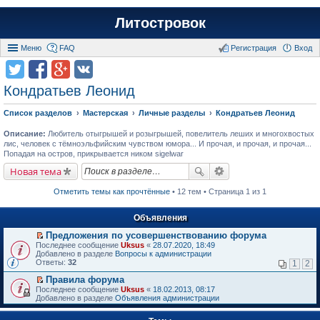
Литостровок
Меню
FAQ
Регистрация
Вход
Кондратьев Леонид
Список разделов
Мастерская
Личные разделы
Кондратьев Леонид
Описание:
Любитель отыгрышей и розыгрышей, повелитель леших и многохвостых
лис, человек с тёмноэльфийским чувством юмора... И прочая, и прочая, и прочая...
Попадая на остров, прикрывается ником sigelwar
Новая тема
Отметить темы как прочтённые
• 12 тем • Страница 1 из 1
Объявления
Предложения по усовершенствованию форума
П
Последнее сообщение
Uksus
«
28.07.2020, 18:49
е
Добавлено в разделе
Вопросы к администрации
р
Ответы:
32
1
2
е
й
Правила форума
т
П
Последнее сообщение
Uksus
«
18.02.2013, 08:17
и
е
Добавлено в разделе
Объявления администрации
к
р
п
е
е