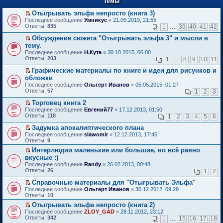
Темы
й
р
т
в
Отыгрывать эльфа непросто (книга 3)
и
о
П
к
Последнее сообщение
Умникус
«
21.05.2019, 21:55
м
е
п
Ответы:
835
1
…
39
40
41
42
у
р
е
н
е
р
Обсуждение сюжета "Отыгрывать эльфа 3" и мысли в
е
й
в
П
тему.
п
т
о
е
Последнее сообщение
Н.Кута
«
30.10.2015, 06:00
р
и
м
р
Ответы:
203
1
…
8
9
10
11
о
к
у
е
ч
п
н
й
Графические материалы по книге и идеи для рисунков и
и
е
е
т
П
обложки
т
р
п
и
е
а
в
Последнее сообщение
р
Ольгерт Иванов
«
05.05.2015, 01:27
к
р
н
о
Ответы:
о
57
п
1
2
3
е
н
м
ч
е
й
о
у
Торговец книга 2
и
р
т
м
н
П
т
в
Последнее сообщение
Евгений77
«
17.12.2013, 01:50
и
у
е
е
а
о
Ответы:
118
1
2
3
4
5
6
к
с
п
р
н
м
п
о
р
е
н
у
Задумка апокалиптического плана
е
о
о
й
о
н
П
Последнее сообщение
slawomir
«
12.12.2013, 17:45
р
б
ч
т
м
е
е
Ответы:
9
в
щ
и
и
у
п
р
о
е
Интерлюдии маленькие или большие, но всё равно
т
к
с
р
е
м
н
П
а
п
о
вкусные :)
о
й
у
и
е
н
е
о
ч
т
Последнее сообщение
Randy
«
26.02.2013, 00:48
н
ю
р
н
р
б
и
и
Ответы:
26
1
2
е
е
о
в
щ
т
к
п
й
м
о
е
а
п
Справочные материалы для "Отыгрывать Эльфа"
р
т
у
м
н
н
е
П
Последнее сообщение
о
Ольгерт Иванов
«
30.12.2012, 09:29
и
с
у
и
н
р
е
Ответы:
ч
10
к
о
н
ю
о
в
р
и
п
о
е
Отыгрывать эльфа непросто (книга 2)
м
о
е
т
е
б
п
П
у
м
Последнее сообщение
й
ZLOY_GAD
«
28.11.2012, 23:12
а
р
щ
р
е
с
у
Ответы:
т
342
1
…
15
16
17
18
н
в
е
о
р
о
н