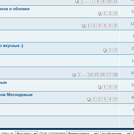
1
…
7
8
9
10
11
нков и обложки
5
1
2
3
1
1
2
3
4
5
6
 вкусные :)
2
1
2
1
3
1
…
14
15
16
17
18
овым
5
1
2
3
иром Мясоедовым
9
1
2
3
4
5
 темы за:
Поле сортировки