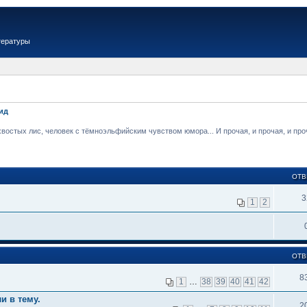
тературы
ид
стых лис, человек с тёмноэльфийским чувством юмора... И прочая, и прочая, и проча
ОТВ
3
1
2
ОТВ
8
1
…
38
39
40
41
42
и в тему.
2