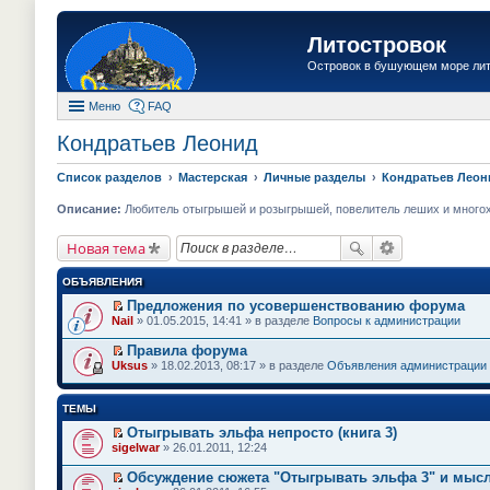
Литостровок
Островок в бушующем море ли
Меню
FAQ
Кондратьев Леонид
Список разделов
Мастерская
Личные разделы
Кондратьев Леон
Описание:
Любитель отыгрышей и розыгрышей, повелитель леших и многохво
Новая тема
ОБЪЯВЛЕНИЯ
Предложения по усовершенствованию форума
П
Nail
» 01.05.2015, 14:41 » в разделе
Вопросы к администрации
е
р
Правила форума
е
П
Uksus
» 18.02.2013, 08:17 » в разделе
Объявления администрации
й
е
т
р
и
е
ТЕМЫ
к
й
п
т
Отыгрывать эльфа непросто (книга 3)
е
и
П
sigelwar
» 26.01.2011, 12:24
р
к
е
в
п
р
о
Обсуждение сюжета "Отыгрывать эльфа 3" и мысл
е
е
м
П