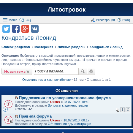
Литостровок
Меню
FAQ
Регистрация
Вход
Кондратьев Леонид
Список разделов
Мастерская
Личные разделы
Кондратьев Леонид
Описание:
Любитель отыгрышей и розыгрышей, повелитель леших и многохвостых
лис, человек с тёмноэльфийским чувством юмора... И прочая, и прочая, и прочая...
Попадая на остров, прикрывается ником sigelwar
Новая тема
Отметить темы как прочтённые
• 12 тем • Страница 1 из 1
Объявления
Предложения по усовершенствованию форума
П
Последнее сообщение
Uksus
«
28.07.2020, 18:49
е
Добавлено в разделе
Вопросы к администрации
р
Ответы:
32
1
2
е
й
Правила форума
т
П
Последнее сообщение
Uksus
«
18.02.2013, 08:17
и
е
Добавлено в разделе
Объявления администрации
к
р
п
е
е