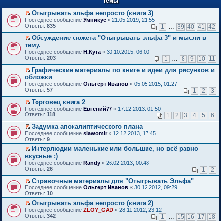
Темы
й
р
т
в
Отыгрывать эльфа непросто (книга 3)
и
о
П
к
Последнее сообщение
Умникус
«
21.05.2019, 21:55
м
е
п
Ответы:
835
1
…
39
40
41
42
у
р
е
н
е
р
Обсуждение сюжета "Отыгрывать эльфа 3" и мысли в
е
й
в
П
тему.
п
т
о
е
Последнее сообщение
Н.Кута
«
30.10.2015, 06:00
р
и
м
р
Ответы:
203
1
…
8
9
10
11
о
к
у
е
ч
п
н
й
Графические материалы по книге и идеи для рисунков и
и
е
е
т
П
обложки
т
р
п
и
е
а
в
Последнее сообщение
р
Ольгерт Иванов
«
05.05.2015, 01:27
к
р
н
о
Ответы:
о
57
п
1
2
3
е
н
м
ч
е
й
о
у
Торговец книга 2
и
р
т
м
н
П
т
в
Последнее сообщение
Евгений77
«
17.12.2013, 01:50
и
у
е
е
а
о
Ответы:
118
1
2
3
4
5
6
к
с
п
р
н
м
п
о
р
е
н
у
Задумка апокалиптического плана
е
о
о
й
о
н
П
Последнее сообщение
slawomir
«
12.12.2013, 17:45
р
б
ч
т
м
е
е
Ответы:
9
в
щ
и
и
у
п
р
о
е
Интерлюдии маленькие или большие, но всё равно
т
к
с
р
е
м
н
П
а
п
о
вкусные :)
о
й
у
и
е
н
е
о
ч
т
Последнее сообщение
Randy
«
26.02.2013, 00:48
н
ю
р
н
р
б
и
и
Ответы:
26
1
2
е
е
о
в
щ
т
к
п
й
м
о
е
а
п
Справочные материалы для "Отыгрывать Эльфа"
р
т
у
м
н
н
е
П
Последнее сообщение
о
Ольгерт Иванов
«
30.12.2012, 09:29
и
с
у
и
н
р
е
Ответы:
ч
10
к
о
н
ю
о
в
р
и
п
о
е
Отыгрывать эльфа непросто (книга 2)
м
о
е
т
е
б
п
П
у
м
Последнее сообщение
й
ZLOY_GAD
«
28.11.2012, 23:12
а
р
щ
р
е
с
у
Ответы:
т
342
1
…
15
16
17
18
н
в
е
о
р
о
н