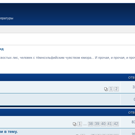
тературы
ид
стых лис, человек с тёмноэльфийским чувством юмора... И прочая, и прочая, и проча
ОТВ
3
1
2
ОТВ
8
1
…
38
39
40
41
42
и в тему.
2