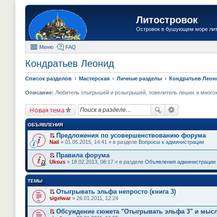
Литостровок
Островок в бушующем море ли
Меню
FAQ
Кондратьев Леонид
Список разделов
Мастерская
Личные разделы
Кондратьев Леон
Описание:
Любитель отыгрышей и розыгрышей, повелитель леших и многохво
Новая тема
ОБЪЯВЛЕНИЯ
Предложения по усовершенствованию форума
П
Nail
» 01.05.2015, 14:41 » в разделе
Вопросы к администрации
е
р
Правила форума
е
П
Uksus
» 18.02.2013, 08:17 » в разделе
Объявления администрации
й
е
т
р
и
е
ТЕМЫ
к
й
п
т
Отыгрывать эльфа непросто (книга 3)
е
и
П
sigelwar
» 26.01.2011, 12:24
р
к
е
в
п
р
о
Обсуждение сюжета "Отыгрывать эльфа 3" и мысл
е
е
м
П