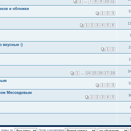
1
…
7
8
9
10
11
нков и обложки
5
1
2
3
1
1
2
3
4
5
6
 вкусные :)
2
1
2
1
3
1
…
14
15
16
17
18
овым
5
1
2
3
иром Мясоедовым
9
1
2
3
4
5
 темы за:
Поле сортировки