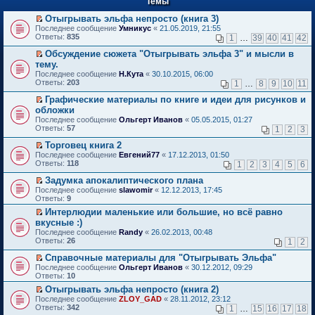
Темы
й
р
т
в
Отыгрывать эльфа непросто (книга 3)
и
о
П
к
Последнее сообщение
Умникус
«
21.05.2019, 21:55
м
е
п
Ответы:
835
1
…
39
40
41
42
у
р
е
н
е
р
Обсуждение сюжета "Отыгрывать эльфа 3" и мысли в
е
й
в
П
тему.
п
т
о
е
Последнее сообщение
Н.Кута
«
30.10.2015, 06:00
р
и
м
р
Ответы:
203
1
…
8
9
10
11
о
к
у
е
ч
п
н
й
Графические материалы по книге и идеи для рисунков и
и
е
е
т
П
обложки
т
р
п
и
е
а
в
Последнее сообщение
р
Ольгерт Иванов
«
05.05.2015, 01:27
к
р
н
о
Ответы:
о
57
п
1
2
3
е
н
м
ч
е
й
о
у
Торговец книга 2
и
р
т
м
н
П
т
в
Последнее сообщение
Евгений77
«
17.12.2013, 01:50
и
у
е
е
а
о
Ответы:
118
1
2
3
4
5
6
к
с
п
р
н
м
п
о
р
е
н
у
Задумка апокалиптического плана
е
о
о
й
о
н
П
Последнее сообщение
slawomir
«
12.12.2013, 17:45
р
б
ч
т
м
е
е
Ответы:
9
в
щ
и
и
у
п
р
о
е
Интерлюдии маленькие или большие, но всё равно
т
к
с
р
е
м
н
П
а
п
о
вкусные :)
о
й
у
и
е
н
е
о
ч
т
Последнее сообщение
Randy
«
26.02.2013, 00:48
н
ю
р
н
р
б
и
и
Ответы:
26
1
2
е
е
о
в
щ
т
к
п
й
м
о
е
а
п
Справочные материалы для "Отыгрывать Эльфа"
р
т
у
м
н
н
е
П
Последнее сообщение
о
Ольгерт Иванов
«
30.12.2012, 09:29
и
с
у
и
н
р
е
Ответы:
ч
10
к
о
н
ю
о
в
р
и
п
о
е
Отыгрывать эльфа непросто (книга 2)
м
о
е
т
е
б
п
П
у
м
Последнее сообщение
й
ZLOY_GAD
«
28.11.2012, 23:12
а
р
щ
р
е
с
у
Ответы:
т
342
1
…
15
16
17
18
н
в
е
о
р
о
н