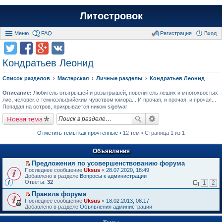
Литостровок
Меню
FAQ
Регистрация
Вход
Кондратьев Леонид
Список разделов
Мастерская
Личные разделы
Кондратьев Леонид
Описание:
Любитель отыгрышей и розыгрышей, повелитель леших и многохвостых
лис, человек с тёмноэльфийским чувством юмора... И прочая, и прочая, и прочая...
Попадая на остров, прикрывается ником sigelwar
Новая тема
Отметить темы как прочтённые
• 12 тем • Страница 1 из 1
Объявления
Предложения по усовершенствованию форума
П
Последнее сообщение
Uksus
«
28.07.2020, 18:49
е
Добавлено в разделе
Вопросы к администрации
р
Ответы:
32
1
2
е
й
Правила форума
т
П
Последнее сообщение
Uksus
«
18.02.2013, 08:17
и
е
Добавлено в разделе
Объявления администрации
к
р
п
е
е