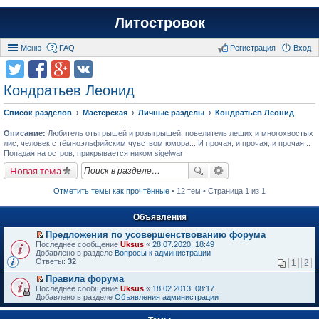
Литостровок
Меню
FAQ
Регистрация
Вход
Кондратьев Леонид
Список разделов
Мастерская
Личные разделы
Кондратьев Леонид
Описание:
Любитель отыгрышей и розыгрышей, повелитель леших и многохвостых
лис, человек с тёмноэльфийским чувством юмора... И прочая, и прочая, и прочая...
Попадая на остров, прикрывается ником sigelwar
Новая тема
Отметить темы как прочтённые
• 12 тем • Страница 1 из 1
Объявления
Предложения по усовершенствованию форума
П
Последнее сообщение
Uksus
«
28.07.2020, 18:49
е
Добавлено в разделе
Вопросы к администрации
р
Ответы:
32
1
2
е
й
Правила форума
т
П
Последнее сообщение
Uksus
«
18.02.2013, 08:17
и
е
Добавлено в разделе
Объявления администрации
к
р
п
е
е