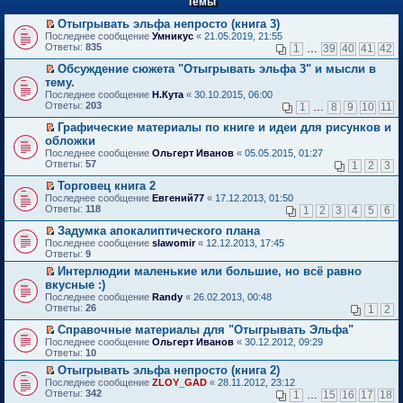
Темы
й
р
т
в
Отыгрывать эльфа непросто (книга 3)
и
о
П
к
Последнее сообщение
Умникус
«
21.05.2019, 21:55
м
е
п
Ответы:
835
1
…
39
40
41
42
у
р
е
н
е
р
Обсуждение сюжета "Отыгрывать эльфа 3" и мысли в
е
й
в
П
тему.
п
т
о
е
Последнее сообщение
Н.Кута
«
30.10.2015, 06:00
р
и
м
р
Ответы:
203
1
…
8
9
10
11
о
к
у
е
ч
п
н
й
Графические материалы по книге и идеи для рисунков и
и
е
е
т
П
обложки
т
р
п
и
е
а
в
Последнее сообщение
р
Ольгерт Иванов
«
05.05.2015, 01:27
к
р
н
о
Ответы:
о
57
п
1
2
3
е
н
м
ч
е
й
о
у
Торговец книга 2
и
р
т
м
н
П
т
в
Последнее сообщение
Евгений77
«
17.12.2013, 01:50
и
у
е
е
а
о
Ответы:
118
1
2
3
4
5
6
к
с
п
р
н
м
п
о
р
е
н
у
Задумка апокалиптического плана
е
о
о
й
о
н
П
Последнее сообщение
slawomir
«
12.12.2013, 17:45
р
б
ч
т
м
е
е
Ответы:
9
в
щ
и
и
у
п
р
о
е
Интерлюдии маленькие или большие, но всё равно
т
к
с
р
е
м
н
П
а
п
о
вкусные :)
о
й
у
и
е
н
е
о
ч
т
Последнее сообщение
Randy
«
26.02.2013, 00:48
н
ю
р
н
р
б
и
и
Ответы:
26
1
2
е
е
о
в
щ
т
к
п
й
м
о
е
а
п
Справочные материалы для "Отыгрывать Эльфа"
р
т
у
м
н
н
е
П
Последнее сообщение
о
Ольгерт Иванов
«
30.12.2012, 09:29
и
с
у
и
н
р
е
Ответы:
ч
10
к
о
н
ю
о
в
р
и
п
о
е
Отыгрывать эльфа непросто (книга 2)
м
о
е
т
е
б
п
П
у
м
Последнее сообщение
й
ZLOY_GAD
«
28.11.2012, 23:12
а
р
щ
р
е
с
у
Ответы:
т
342
1
…
15
16
17
18
н
в
е
о
р
о
н