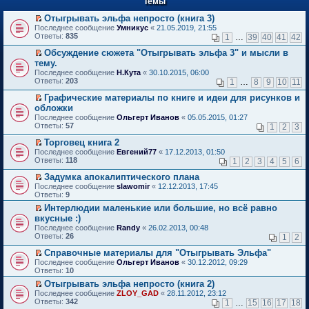
Темы
й
р
т
в
Отыгрывать эльфа непросто (книга 3)
и
о
П
к
Последнее сообщение
Умникус
«
21.05.2019, 21:55
м
е
п
Ответы:
835
1
…
39
40
41
42
у
р
е
н
е
р
Обсуждение сюжета "Отыгрывать эльфа 3" и мысли в
е
й
в
П
тему.
п
т
о
е
Последнее сообщение
Н.Кута
«
30.10.2015, 06:00
р
и
м
р
Ответы:
203
1
…
8
9
10
11
о
к
у
е
ч
п
н
й
Графические материалы по книге и идеи для рисунков и
и
е
е
т
П
обложки
т
р
п
и
е
а
в
Последнее сообщение
р
Ольгерт Иванов
«
05.05.2015, 01:27
к
р
н
о
Ответы:
о
57
п
1
2
3
е
н
м
ч
е
й
о
у
Торговец книга 2
и
р
т
м
н
П
т
в
Последнее сообщение
Евгений77
«
17.12.2013, 01:50
и
у
е
е
а
о
Ответы:
118
1
2
3
4
5
6
к
с
п
р
н
м
п
о
р
е
н
у
Задумка апокалиптического плана
е
о
о
й
о
н
П
Последнее сообщение
slawomir
«
12.12.2013, 17:45
р
б
ч
т
м
е
е
Ответы:
9
в
щ
и
и
у
п
р
о
е
Интерлюдии маленькие или большие, но всё равно
т
к
с
р
е
м
н
П
а
п
о
вкусные :)
о
й
у
и
е
н
е
о
ч
т
Последнее сообщение
Randy
«
26.02.2013, 00:48
н
ю
р
н
р
б
и
и
Ответы:
26
1
2
е
е
о
в
щ
т
к
п
й
м
о
е
а
п
Справочные материалы для "Отыгрывать Эльфа"
р
т
у
м
н
н
е
П
Последнее сообщение
о
Ольгерт Иванов
«
30.12.2012, 09:29
и
с
у
и
н
р
е
Ответы:
ч
10
к
о
н
ю
о
в
р
и
п
о
е
Отыгрывать эльфа непросто (книга 2)
м
о
е
т
е
б
п
П
у
м
Последнее сообщение
й
ZLOY_GAD
«
28.11.2012, 23:12
а
р
щ
р
е
с
у
Ответы:
т
342
1
…
15
16
17
18
н
в
е
о
р
о
н