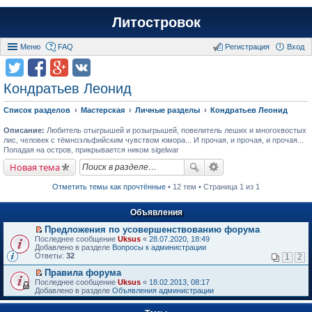
Литостровок
Меню
FAQ
Регистрация
Вход
Кондратьев Леонид
Список разделов
Мастерская
Личные разделы
Кондратьев Леонид
Описание:
Любитель отыгрышей и розыгрышей, повелитель леших и многохвостых
лис, человек с тёмноэльфийским чувством юмора... И прочая, и прочая, и прочая...
Попадая на остров, прикрывается ником sigelwar
Новая тема
Отметить темы как прочтённые
• 12 тем • Страница 1 из 1
Объявления
Предложения по усовершенствованию форума
П
Последнее сообщение
Uksus
«
28.07.2020, 18:49
е
Добавлено в разделе
Вопросы к администрации
р
Ответы:
32
1
2
е
й
Правила форума
т
П
Последнее сообщение
Uksus
«
18.02.2013, 08:17
и
е
Добавлено в разделе
Объявления администрации
к
р
п
е
е