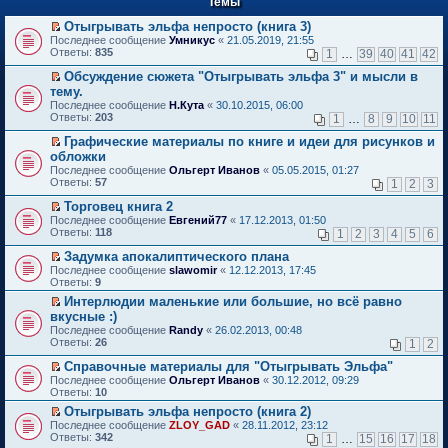
Темы
й
р
т
в
Отыгрывать эльфа непросто (книга 3)
и
о
П
к
Последнее сообщение
Умникус
«
21.05.2019, 21:55
м
е
п
Ответы:
835
1
…
39
40
41
42
у
р
е
н
е
р
Обсуждение сюжета "Отыгрывать эльфа 3" и мысли в
е
й
в
П
тему.
п
т
о
е
Последнее сообщение
Н.Кута
«
30.10.2015, 06:00
р
и
м
р
Ответы:
203
1
…
8
9
10
11
о
к
у
е
ч
п
н
й
Графические материалы по книге и идеи для рисунков и
и
е
е
т
П
обложки
т
р
п
и
е
а
в
Последнее сообщение
р
Ольгерт Иванов
«
05.05.2015, 01:27
к
р
н
о
Ответы:
о
57
п
1
2
3
е
н
м
ч
е
й
о
у
Торговец книга 2
и
р
т
м
н
П
т
в
Последнее сообщение
Евгений77
«
17.12.2013, 01:50
и
у
е
е
а
о
Ответы:
118
1
2
3
4
5
6
к
с
п
р
н
м
п
о
р
е
н
у
Задумка апокалиптического плана
е
о
о
й
о
н
П
Последнее сообщение
slawomir
«
12.12.2013, 17:45
р
б
ч
т
м
е
е
Ответы:
9
в
щ
и
и
у
п
р
о
е
Интерлюдии маленькие или большие, но всё равно
т
к
с
р
е
м
н
П
а
п
о
вкусные :)
о
й
у
и
е
н
е
о
ч
т
Последнее сообщение
Randy
«
26.02.2013, 00:48
н
ю
р
н
р
б
и
и
Ответы:
26
1
2
е
е
о
в
щ
т
к
п
й
м
о
е
а
п
Справочные материалы для "Отыгрывать Эльфа"
р
т
у
м
н
н
е
П
Последнее сообщение
о
Ольгерт Иванов
«
30.12.2012, 09:29
и
с
у
и
н
р
е
Ответы:
ч
10
к
о
н
ю
о
в
р
и
п
о
е
Отыгрывать эльфа непросто (книга 2)
м
о
е
т
е
б
п
П
у
м
Последнее сообщение
й
ZLOY_GAD
«
28.11.2012, 23:12
а
р
щ
р
е
с
у
Ответы:
т
342
1
…
15
16
17
18
н
в
е
о
р
о
н