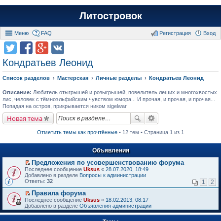
Литостровок
Меню
FAQ
Регистрация
Вход
Кондратьев Леонид
Список разделов
Мастерская
Личные разделы
Кондратьев Леонид
Описание:
Любитель отыгрышей и розыгрышей, повелитель леших и многохвостых
лис, человек с тёмноэльфийским чувством юмора... И прочая, и прочая, и прочая...
Попадая на остров, прикрывается ником sigelwar
Новая тема
Отметить темы как прочтённые
• 12 тем • Страница 1 из 1
Объявления
Предложения по усовершенствованию форума
П
Последнее сообщение
Uksus
«
28.07.2020, 18:49
е
Добавлено в разделе
Вопросы к администрации
р
Ответы:
32
1
2
е
й
Правила форума
т
П
Последнее сообщение
Uksus
«
18.02.2013, 08:17
и
е
Добавлено в разделе
Объявления администрации
к
р
п
е
е