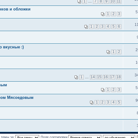
1
…
7
8
9
10
11
нков и обложки
5
1
2
3
1
1
2
3
4
5
6
 вкусные :)
2
1
2
1
3
1
…
14
15
16
17
18
овым
5
1
2
3
иром Мясоедовым
9
1
2
3
4
5
 темы за:
Поле сортировки