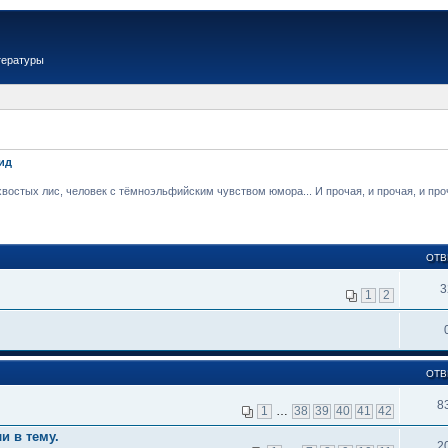
тературы
ид
стых лис, человек с тёмноэльфийским чувством юмора... И прочая, и прочая, и проча
ОТВ
3
1
2
ОТВ
8
1
…
38
39
40
41
42
и в тему.
2