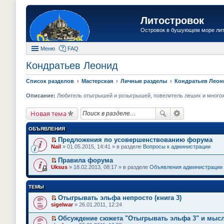
Литостровок
Островок в бушующем море ли
Меню
FAQ
Кондратьев Леонид
Список разделов
Мастерская
Личные разделы
Кондратьев Леон
Описание:
Любитель отыгрышей и розыгрышей, повелитель леших и многохво
Новая тема
ОБЪЯВЛЕНИЯ
Предложения по усовершенствованию форума
П
Nail
» 01.05.2015, 14:41 » в разделе
Вопросы к администрации
е
р
Правила форума
е
П
Uksus
» 18.02.2013, 08:17 » в разделе
Объявления администрации
й
е
т
р
и
е
ТЕМЫ
к
й
п
т
Отыгрывать эльфа непросто (книга 3)
е
и
П
sigelwar
» 26.01.2011, 12:24
р
к
е
в
п
р
о
Обсуждение сюжета "Отыгрывать эльфа 3" и мысл
е
е
м
П