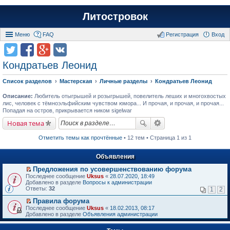
Литостровок
Меню
FAQ
Регистрация
Вход
Кондратьев Леонид
Список разделов
Мастерская
Личные разделы
Кондратьев Леонид
Описание:
Любитель отыгрышей и розыгрышей, повелитель леших и многохвостых
лис, человек с тёмноэльфийским чувством юмора... И прочая, и прочая, и прочая...
Попадая на остров, прикрывается ником sigelwar
Новая тема
Отметить темы как прочтённые
• 12 тем • Страница 1 из 1
Объявления
Предложения по усовершенствованию форума
П
Последнее сообщение
Uksus
«
28.07.2020, 18:49
е
Добавлено в разделе
Вопросы к администрации
р
Ответы:
32
1
2
е
й
Правила форума
т
П
Последнее сообщение
Uksus
«
18.02.2013, 08:17
и
е
Добавлено в разделе
Объявления администрации
к
р
п
е
е