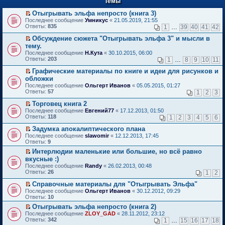
Темы
й
р
т
в
Отыгрывать эльфа непросто (книга 3)
и
о
П
к
Последнее сообщение
Умникус
«
21.05.2019, 21:55
м
е
п
Ответы:
835
1
…
39
40
41
42
у
р
е
н
е
р
Обсуждение сюжета "Отыгрывать эльфа 3" и мысли в
е
й
в
П
тему.
п
т
о
е
Последнее сообщение
Н.Кута
«
30.10.2015, 06:00
р
и
м
р
Ответы:
203
1
…
8
9
10
11
о
к
у
е
ч
п
н
й
Графические материалы по книге и идеи для рисунков и
и
е
е
т
П
обложки
т
р
п
и
е
а
в
Последнее сообщение
р
Ольгерт Иванов
«
05.05.2015, 01:27
к
р
н
о
Ответы:
о
57
п
1
2
3
е
н
м
ч
е
й
о
у
Торговец книга 2
и
р
т
м
н
П
т
в
Последнее сообщение
Евгений77
«
17.12.2013, 01:50
и
у
е
е
а
о
Ответы:
118
1
2
3
4
5
6
к
с
п
р
н
м
п
о
р
е
н
у
Задумка апокалиптического плана
е
о
о
й
о
н
П
Последнее сообщение
slawomir
«
12.12.2013, 17:45
р
б
ч
т
м
е
е
Ответы:
9
в
щ
и
и
у
п
р
о
е
Интерлюдии маленькие или большие, но всё равно
т
к
с
р
е
м
н
П
а
п
о
вкусные :)
о
й
у
и
е
н
е
о
ч
т
Последнее сообщение
Randy
«
26.02.2013, 00:48
н
ю
р
н
р
б
и
и
Ответы:
26
1
2
е
е
о
в
щ
т
к
п
й
м
о
е
а
п
Справочные материалы для "Отыгрывать Эльфа"
р
т
у
м
н
н
е
П
Последнее сообщение
о
Ольгерт Иванов
«
30.12.2012, 09:29
и
с
у
и
н
р
е
Ответы:
ч
10
к
о
н
ю
о
в
р
и
п
о
е
Отыгрывать эльфа непросто (книга 2)
м
о
е
т
е
б
п
П
у
м
Последнее сообщение
й
ZLOY_GAD
«
28.11.2012, 23:12
а
р
щ
р
е
с
у
Ответы:
т
342
1
…
15
16
17
18
н
в
е
о
р
о
н