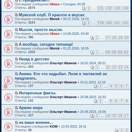
С Праздником!!!
о
П
к
Последнее сообщение
Uksus
«
Сегодня, 04:39
м
е
п
Ответы:
2674
1
…
131
132
133
134
у
р
е
н
е
р
Мужской клуб. О красоте и вкусах.
е
й
в
П
Последнее сообщение
Morok
«
05.07.2026, 14:23
п
т
о
е
Ответы:
3224
1
…
159
160
161
162
р
и
м
р
о
к
у
е
Мысли, просто мысли.
ч
п
н
й
П
Последнее сообщение
Uksus
«
14.06.2026, 03:40
и
е
е
т
е
Ответы:
386
1
…
17
18
19
20
т
р
п
и
р
а
в
р
к
е
А вообще, сегодня тяпница!
н
о
о
п
й
П
Последнее сообщение
Morok
«
01.01.2026, 18:55
н
м
ч
е
т
е
Ответы:
1203
1
…
58
59
60
61
о
у
и
р
и
р
м
н
т
в
к
е
Назад в детство
у
е
а
о
п
й
П
Последнее сообщение
с
Ольгерт Иванов
«
16.02.2024, 09:51
п
н
м
е
т
е
Ответы:
о
263
р
1
…
11
12
13
14
н
у
р
и
р
о
о
о
н
в
к
е
Аниме. Кто что надыбал. Лоли и тентаклей не
б
ч
м
е
о
п
й
П
щ
и
предлагать.
у
п
м
е
т
е
е
т
с
р
Последнее сообщение
у
Ольгерт Иванов
«
24.11.2023, 12:10
р
и
р
н
а
о
о
Ответы:
н
137
1
…
4
5
6
7
в
к
е
и
н
о
ч
е
о
п
й
ю
н
б
и
Интересные факты.
п
м
е
т
о
щ
т
П
р
Последнее сообщение
у
Ольгерт Иванов
«
25.08.2023, 16:33
р
и
м
е
а
е
о
Ответы:
н
142
1
…
5
6
7
8
в
к
у
н
н
р
ч
е
о
п
с
и
н
е
и
Армии мира
п
м
е
о
ю
о
й
т
П
р
Последнее сообщение
у
Ольгерт Иванов
«
25.08.2023, 15:06
р
о
м
т
а
е
о
Ответы:
н
327
1
…
14
15
16
17
в
б
у
и
н
р
ч
е
о
щ
с
к
н
е
и
на ваше мнение...
п
м
е
о
п
о
й
т
П
р
Последнее сообщение
у
KOM
«
13.03.2023, 18:11
н
о
е
м
т
а
е
о
Ответы:
н
38
1
2
и
б
р
у
и