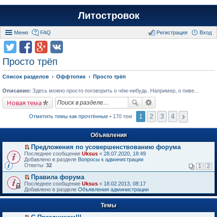
Литостровок
Меню
FAQ
Регистрация
Вход
Просто трёп
Список разделов
Оффтопик
Просто трёп
Описание:
Здесь можно просто поговорить о чём-нибудь. Например, о пиве...
Новая тема
1
2
3
4
Отметить темы как прочтённые
• 170 тем
Объявления
Предложения по усовершенствованию форума
П
Последнее сообщение
Uksus
«
28.07.2020, 18:49
е
Добавлено в разделе
Вопросы к администрации
р
Ответы:
32
1
2
е
й
Правила форума
т
П
Последнее сообщение
Uksus
«
18.02.2013, 08:17
и
е
Добавлено в разделе
Объявления администрации
к
р
п
е
е
Темы
й
р
т
в
и