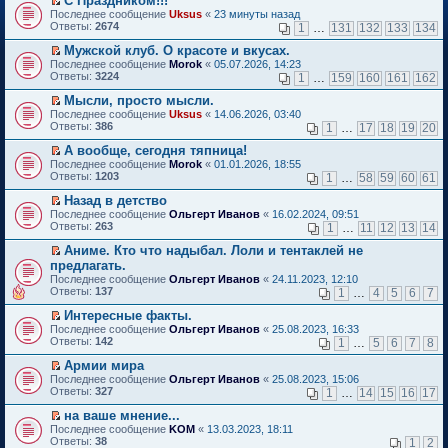
С Праздником!!!
о
П
к
Последнее сообщение
Uksus
«
23 минуты назад
м
е
п
Ответы:
2674
1
…
131
132
133
134
у
р
е
н
е
р
Мужской клуб. О красоте и вкусах.
е
й
в
П
Последнее сообщение
Morok
«
05.07.2026, 14:23
п
т
о
е
Ответы:
3224
1
…
159
160
161
162
р
и
м
р
о
к
у
е
Мысли, просто мысли.
ч
п
н
й
П
Последнее сообщение
Uksus
«
14.06.2026, 03:40
и
е
е
т
е
Ответы:
386
1
…
17
18
19
20
т
р
п
и
р
а
в
р
к
е
А вообще, сегодня тяпница!
н
о
о
п
й
П
Последнее сообщение
Morok
«
01.01.2026, 18:55
н
м
ч
е
т
е
Ответы:
1203
1
…
58
59
60
61
о
у
и
р
и
р
м
н
т
в
к
е
Назад в детство
у
е
а
о
п
й
П
Последнее сообщение
с
Ольгерт Иванов
«
16.02.2024, 09:51
п
н
м
е
т
е
Ответы:
о
263
р
1
…
11
12
13
14
н
у
р
и
р
о
о
о
н
в
к
е
Аниме. Кто что надыбал. Лоли и тентаклей не
б
ч
м
е
о
п
й
П
щ
и
предлагать.
у
п
м
е
т
е
е
т
с
р
Последнее сообщение
у
Ольгерт Иванов
«
24.11.2023, 12:10
р
и
р
н
а
о
о
Ответы:
н
137
1
…
4
5
6
7
в
к
е
и
н
о
ч
е
о
п
й
ю
н
б
и
Интересные факты.
п
м
е
т
о
щ
т
П
р
Последнее сообщение
у
Ольгерт Иванов
«
25.08.2023, 16:33
р
и
м
е
а
е
о
Ответы:
н
142
1
…
5
6
7
8
в
к
у
н
н
р
ч
е
о
п
с
и
н
е
и
Армии мира
п
м
е
о
ю
о
й
т
П
р
Последнее сообщение
у
Ольгерт Иванов
«
25.08.2023, 15:06
р
о
м
т
а
е
о
Ответы:
н
327
1
…
14
15
16
17
в
б
у
и
н
р
ч
е
о
щ
с
к
н
е
и
на ваше мнение...
п
м
е
о
п
о
й
т
П
р
Последнее сообщение
у
KOM
«
13.03.2023, 18:11
н
о
е
м
т
а
е
о
Ответы:
н
38
1
2
и
б
р
у
и