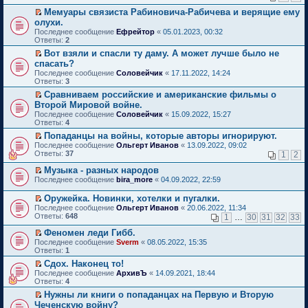
н
р
ч
е
ю
щ
в
с
к
н
е
и
Мемуары связиста Рабиновича-Рабичева и верящие ему
п
е
о
о
п
о
й
т
П
р
олухи.
н
м
о
е
м
т
а
е
о
и
Последнее сообщение
у
Ефрейтор
«
05.01.2023, 00:32
б
р
у
и
н
р
ч
ю
Ответы:
н
2
щ
в
с
к
н
е
и
е
е
о
о
п
о
й
Вот взяли и спасли ту даму. А может лучше было не
т
п
н
м
о
е
м
т
П
а
спасать?
р
и
у
б
р
у
и
е
н
Последнее сообщение
о
Соловейчик
«
17.11.2022, 14:24
ю
н
щ
в
с
к
р
н
Ответы:
ч
3
е
е
о
о
п
е
о
и
п
н
м
о
е
й
Сравниваем российские и американские фильмы о
м
т
р
и
у
б
р
т
П
у
Второй Мировой войне.
а
о
ю
н
щ
в
и
е
с
Последнее сообщение
н
Соловейчик
«
15.09.2022, 15:27
ч
е
е
о
к
р
о
Ответы:
н
4
и
п
н
м
п
е
о
о
т
р
и
у
е
й
Попаданцы на войны, которые авторы игнорируют.
б
м
а
о
ю
н
р
т
П
щ
Последнее сообщение
Ольгерт Иванов
«
13.09.2022, 09:02
у
н
ч
е
в
и
е
е
Ответы:
37
1
2
с
н
и
п
о
к
р
н
о
о
т
р
м
п
е
и
Музыка - разных народов
о
м
а
о
у
е
й
ю
П
Последнее сообщение
bira_more
«
04.09.2022, 22:59
б
у
н
ч
н
р
т
е
щ
с
н
и
е
в
и
р
е
Оружейка. Новинки, хотелки и пугалки.
о
о
т
п
о
к
е
н
П
о
Последнее сообщение
м
Ольгерт Иванов
«
20.06.2022, 11:34
а
р
м
п
й
и
е
б
Ответы:
у
648
1
…
30
31
32
33
н
о
у
е
т
ю
р
щ
с
н
ч
н
р
и
е
е
Феномен леди Гибб.
о
о
и
е
в
к
й
н
П
о
Последнее сообщение
м
т
п
о
Sverm
«
08.05.2022, 15:35
п
т
и
е
б
Ответы:
у
а
р
м
1
е
и
ю
р
щ
с
н
о
у
р
Сдох. Наконец то!
к
е
е
о
н
ч
н
в
П
п
Последнее сообщение
й
АрхивЪ
«
14.09.2021, 18:44
н
о
о
и
е
о
е
е
Ответы:
т
4
и
б
м
т
п
м
р
р
и
ю
щ
у
а
р
у
Нужны ли книги о попаданцах на Первую и Вторую
е
в
к
е
с
н
о
н
П
Чеченскую войну?
й
о
п
н
о
н
ч