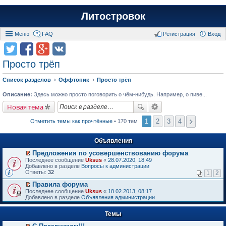
Литостровок
Меню
FAQ
Регистрация
Вход
Просто трёп
Список разделов
Оффтопик
Просто трёп
Описание:
Здесь можно просто поговорить о чём-нибудь. Например, о пиве...
Новая тема
1
2
3
4
Отметить темы как прочтённые
• 170 тем
Объявления
Предложения по усовершенствованию форума
П
Последнее сообщение
Uksus
«
28.07.2020, 18:49
е
Добавлено в разделе
Вопросы к администрации
р
Ответы:
32
1
2
е
й
Правила форума
т
П
Последнее сообщение
Uksus
«
18.02.2013, 08:17
и
е
Добавлено в разделе
Объявления администрации
к
р
п
е
е
Темы
й
р
т
в
и