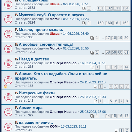
С Праздником!!!
о
П
к
Последнее сообщение
Uksus
«
02.08.2026, 03:51
м
е
п
Ответы:
2673
1
…
131
132
133
134
у
р
е
н
е
р
Мужской клуб. О красоте и вкусах.
е
й
в
П
Последнее сообщение
Morok
«
05.07.2026, 14:23
п
т
о
е
Ответы:
3224
1
…
159
160
161
162
р
и
м
р
о
к
у
е
Мысли, просто мысли.
ч
п
н
й
П
Последнее сообщение
Uksus
«
14.06.2026, 03:40
и
е
е
т
е
Ответы:
386
1
…
17
18
19
20
т
р
п
и
р
а
в
р
к
е
А вообще, сегодня тяпница!
н
о
о
п
й
П
Последнее сообщение
Morok
«
01.01.2026, 18:55
н
м
ч
е
т
е
Ответы:
1203
1
…
58
59
60
61
о
у
и
р
и
р
м
н
т
в
к
е
Назад в детство
у
е
а
о
п
й
П
Последнее сообщение
с
Ольгерт Иванов
«
16.02.2024, 09:51
п
н
м
е
т
е
Ответы:
о
263
р
1
…
11
12
13
14
н
у
р
и
р
о
о
о
н
в
к
е
Аниме. Кто что надыбал. Лоли и тентаклей не
б
ч
м
е
о
п
й
П
щ
и
предлагать.
у
п
м
е
т
е
е
т
с
р
Последнее сообщение
у
Ольгерт Иванов
«
24.11.2023, 12:10
р
и
р
н
а
о
о
Ответы:
н
137
1
…
4
5
6
7
в
к
е
и
н
о
ч
е
о
п
й
ю
н
б
и
Интересные факты.
п
м
е
т
о
щ
т
П
р
Последнее сообщение
у
Ольгерт Иванов
«
25.08.2023, 16:33
р
и
м
е
а
е
о
Ответы:
н
142
1
…
5
6
7
8
в
к
у
н
н
р
ч
е
о
п
с
и
н
е
и
Армии мира
п
м
е
о
ю
о
й
т
П
р
Последнее сообщение
у
Ольгерт Иванов
«
25.08.2023, 15:06
р
о
м
т
а
е
о
Ответы:
н
327
1
…
14
15
16
17
в
б
у
и
н
р
ч
е
о
щ
с
к
н
е
и
на ваше мнение...
п
м
е
о
п
о
й
т
П
р
Последнее сообщение
у
KOM
«
13.03.2023, 18:11
н
о
е
м
т
а
е
о
Ответы:
н
38
1
2
и
б
р
у
и