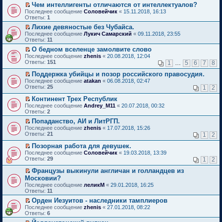
в
е
н
а
о
й
Чем интеллигенты отличаются от интеллектуалов?
м
п
о
о
н
е
н
ч
т
П
у
Последнее сообщение
е
Соловейчик
«
15.11.2018, 16:13
б
м
и
п
н
и
и
е
с
Ответы:
р
1
щ
у
ю
р
о
т
к
р
о
в
е
н
о
Лихие девяностые без Чубайса.
м
а
п
е
о
о
н
е
ч
П
у
Последнее сообщение
н
е
й
Лукич Самарский
«
09.11.2018, 23:55
б
м
и
п
и
е
с
Ответы:
н
р
т
11
щ
у
ю
р
т
р
о
о
в
и
е
н
о
О бедном вселенце замолвите слово
а
е
о
м
о
к
н
е
ч
П
Последнее сообщение
н
й
zhenis
«
20.08.2018, 12:04
б
у
м
п
и
п
и
е
Ответы:
н
т
151
щ
1
…
5
6
7
8
с
у
е
ю
р
т
р
о
и
е
о
н
р
о
а
е
Поддержка убийцы и позор российского правосудия.
м
к
н
о
е
в
ч
н
й
П
у
п
и
Последнее сообщение
atakan
«
06.08.2018, 02:47
б
п
о
и
н
т
е
с
е
ю
Ответы:
25
щ
р
м
1
2
т
о
и
р
о
р
е
о
у
а
м
к
е
о
в
Континент Трех Республик
н
ч
н
н
у
п
й
б
о
П
и
и
е
Последнее сообщение
Andrey_M11
«
20.07.2018, 00:32
н
с
е
т
щ
м
е
ю
т
п
Ответы:
2
о
о
р
и
е
у
р
а
р
м
о
в
Попаданство, АИ и ЛитРГП.
к
н
н
е
н
о
у
б
о
П
п
и
е
Последнее сообщение
й
zhenis
«
17.07.2018, 15:26
н
ч
с
щ
м
е
е
ю
п
Ответы:
т
21
1
2
о
и
о
е
у
р
р
р
и
м
т
о
н
н
е
в
о
Позорная работа для девушек.
к
у
а
б
и
е
й
о
ч
П
п
Последнее сообщение
с
н
Соловейчик
«
19.03.2018, 13:39
щ
ю
п
т
м
и
е
е
Ответы:
о
н
29
1
2
е
р
и
у
т
р
р
о
о
н
о
к
н
а
е
в
Французы выкинули англичан и голландцев из
б
м
и
ч
п
е
н
й
о
П
щ
у
Московии?
ю
и
е
п
н
т
м
е
е
с
Последнее сообщение
леликМ
«
29.01.2018, 16:25
т
р
р
о
и
у
р
н
о
Ответы:
11
а
в
о
м
к
н
е
и
о
н
о
ч
у
п
е
й
Орден Иезуитов - наследники тамплиеров
ю
б
н
м
и
с
е
п
т
П
щ
Последнее сообщение
zhenis
«
27.01.2018, 08:22
о
у
т
о
р
р
и
е
е
Ответы:
6
м
н
а
о
в
о
к
р
н
у
е
н