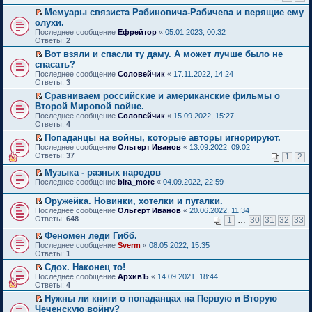
н
р
ч
е
ю
щ
в
с
к
н
е
и
Мемуары связиста Рабиновича-Рабичева и верящие ему
п
е
о
о
п
о
й
т
П
р
олухи.
н
м
о
е
м
т
а
е
о
и
Последнее сообщение
у
Ефрейтор
«
05.01.2023, 00:32
б
р
у
и
н
р
ч
ю
Ответы:
н
2
щ
в
с
к
н
е
и
е
е
о
о
п
о
й
Вот взяли и спасли ту даму. А может лучше было не
т
п
н
м
о
е
м
т
П
а
спасать?
р
и
у
б
р
у
и
е
н
Последнее сообщение
о
Соловейчик
«
17.11.2022, 14:24
ю
н
щ
в
с
к
р
н
Ответы:
ч
3
е
е
о
о
п
е
о
и
п
н
м
о
е
й
Сравниваем российские и американские фильмы о
м
т
р
и
у
б
р
т
П
у
Второй Мировой войне.
а
о
ю
н
щ
в
и
е
с
Последнее сообщение
н
Соловейчик
«
15.09.2022, 15:27
ч
е
е
о
к
р
о
Ответы:
н
4
и
п
н
м
п
е
о
о
т
р
и
у
е
й
Попаданцы на войны, которые авторы игнорируют.
б
м
а
о
ю
н
р
т
П
щ
Последнее сообщение
Ольгерт Иванов
«
13.09.2022, 09:02
у
н
ч
е
в
и
е
е
Ответы:
37
1
2
с
н
и
п
о
к
р
н
о
о
т
р
м
п
е
и
Музыка - разных народов
о
м
а
о
у
е
й
ю
П
Последнее сообщение
bira_more
«
04.09.2022, 22:59
б
у
н
ч
н
р
т
е
щ
с
н
и
е
в
и
р
е
Оружейка. Новинки, хотелки и пугалки.
о
о
т
п
о
к
е
н
П
о
Последнее сообщение
м
Ольгерт Иванов
«
20.06.2022, 11:34
а
р
м
п
й
и
е
б
Ответы:
у
648
1
…
30
31
32
33
н
о
у
е
т
ю
р
щ
с
н
ч
н
р
и
е
е
Феномен леди Гибб.
о
о
и
е
в
к
й
н
П
о
Последнее сообщение
м
т
п
о
Sverm
«
08.05.2022, 15:35
п
т
и
е
б
Ответы:
у
а
р
м
1
е
и
ю
р
щ
с
н
о
у
р
Сдох. Наконец то!
к
е
е
о
н
ч
н
в
П
п
Последнее сообщение
й
АрхивЪ
«
14.09.2021, 18:44
н
о
о
и
е
о
е
е
Ответы:
т
4
и
б
м
т
п
м
р
р
и
ю
щ
у
а
р
у
Нужны ли книги о попаданцах на Первую и Вторую
е
в
к
е
с
н
о
н
П
Чеченскую войну?
й
о
п
н
о
н
ч