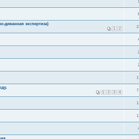
о-диванная экспертиза)
2
1
2
1
оду.
7
1
2
3
4
1
1
ия.