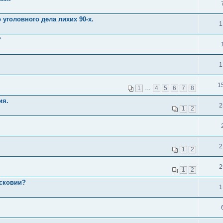
уголовного дела лихих 90-х.
1
?
1
1
1
…
4
5
6
7
8
ия.
2
1
2
2
1
2
2
1
2
осковии?
1