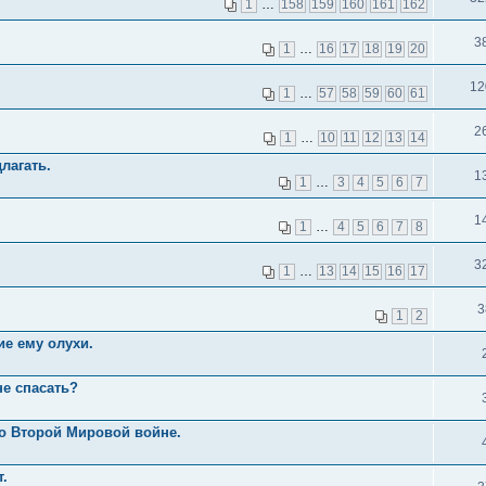
1
…
158
159
160
161
162
3
1
…
16
17
18
19
20
12
1
…
57
58
59
60
61
2
1
…
10
11
12
13
14
лагать.
1
1
…
3
4
5
6
7
1
1
…
4
5
6
7
8
3
1
…
13
14
15
16
17
3
1
2
е ему олухи.
не спасать?
о Второй Мировой войне.
.