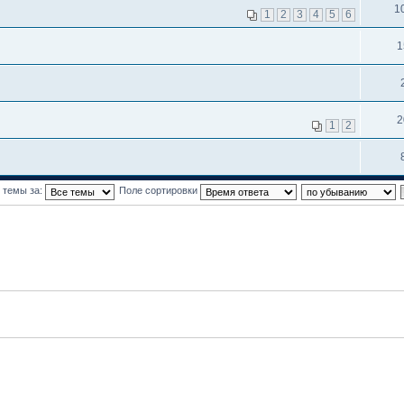
1
1
2
3
4
5
6
1
2
1
2
 темы за:
Поле сортировки