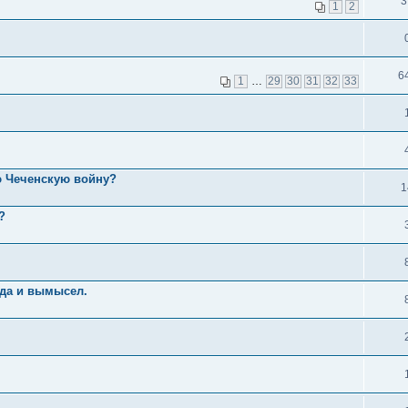
3
1
2
6
1
…
29
30
31
32
33
ю Чеченскую войну?
1
?
вда и вымысел.