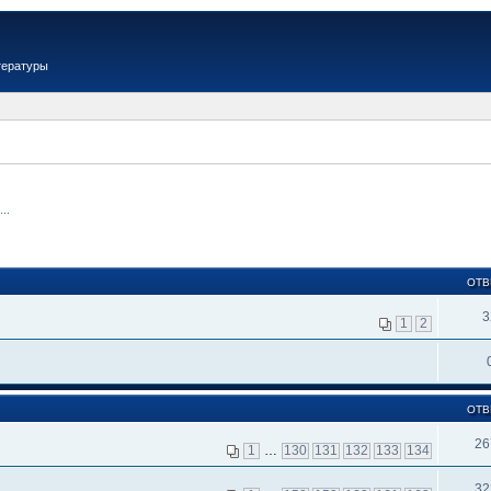
тературы
..
ОТВ
3
1
2
ОТВ
26
1
…
130
131
132
133
134
32