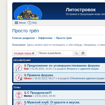
Литостровок
Островок в бушующем море ли
Меню
FAQ
Просто трёп
Список разделов
Оффтопик
Просто трёп
Описание:
Здесь можно просто поговорить о чём-нибудь. Например, о пиве.
Новая тема
ОБЪЯВЛЕНИЯ
Предложения по усовершенствованию форума
П
Nail
» 01.05.2015, 14:41 » в разделе
Вопросы к администрации
е
р
Правила форума
е
П
Uksus
» 18.02.2013, 08:17 » в разделе
Объявления администрации
й
е
т
р
и
е
ТЕМЫ
к
й
п
т
С Праздником!!!
е
и
П
Merien
» 23.02.2015, 04:43
р
к
е
в
п
р
о
Мужской клуб. О красоте и вкусах.
е
е
м
П