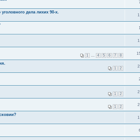
уголовного дела лихих 90-х.
1
?
1
1
1
…
4
5
6
7
8
ия.
2
1
2
2
1
2
2
1
2
осковии?
1