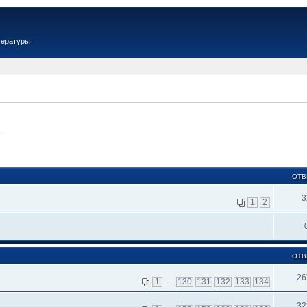
тературы
..
ОТВ
3
1
2
ОТВ
26
1
…
130
131
132
133
134
32