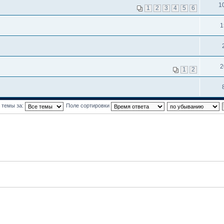
1
1
2
3
4
5
6
1
2
1
2
 темы за:
Поле сортировки