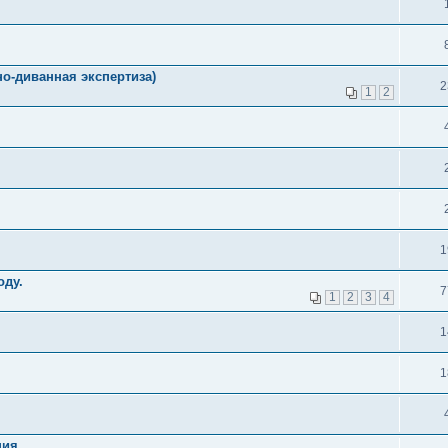
о-диванная экспертиза)
2
1
2
1
оду.
7
1
2
3
4
1
1
ия.