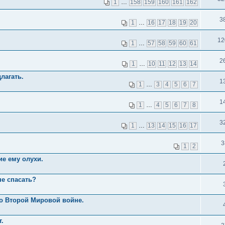
1
…
158
159
160
161
162
3
1
…
16
17
18
19
20
12
1
…
57
58
59
60
61
2
1
…
10
11
12
13
14
лагать.
1
1
…
3
4
5
6
7
1
1
…
4
5
6
7
8
3
1
…
13
14
15
16
17
3
1
2
е ему олухи.
не спасать?
о Второй Мировой войне.
.