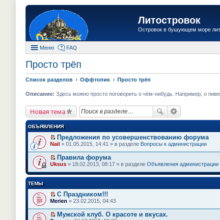
Литостровок
Островок в бушующем море ли
Меню
FAQ
Просто трёп
Список разделов
Оффтопик
Просто трёп
Описание:
Здесь можно просто поговорить о чём-нибудь. Например, о пиве.
Новая тема
ОБЪЯВЛЕНИЯ
Предложения по усовершенствованию форума
П
Nail
» 01.05.2015, 14:41 » в разделе
Вопросы к администрации
е
р
Правила форума
е
П
Uksus
» 18.02.2013, 08:17 » в разделе
Объявления администрации
й
е
т
р
и
е
ТЕМЫ
к
й
п
т
С Праздником!!!
е
и
П
Merien
» 23.02.2015, 04:43
р
к
е
в
п
р
о
Мужской клуб. О красоте и вкусах.
е
е
м
П