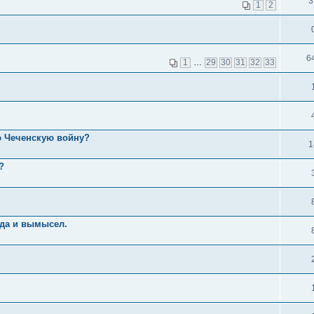
3
1
2
6
1
…
29
30
31
32
33
ю Чеченскую войну?
1
?
вда и вымысел.