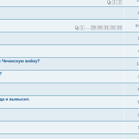
3
1
2
6
1
…
29
30
31
32
33
ю Чеченскую войну?
1
?
вда и вымысел.