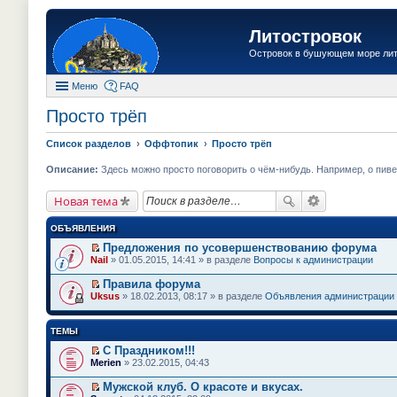
Литостровок
Островок в бушующем море ли
Меню
FAQ
Просто трёп
Список разделов
Оффтопик
Просто трёп
Описание:
Здесь можно просто поговорить о чём-нибудь. Например, о пиве.
Новая тема
ОБЪЯВЛЕНИЯ
Предложения по усовершенствованию форума
П
Nail
» 01.05.2015, 14:41 » в разделе
Вопросы к администрации
е
р
Правила форума
е
П
Uksus
» 18.02.2013, 08:17 » в разделе
Объявления администрации
й
е
т
р
и
е
ТЕМЫ
к
й
п
т
С Праздником!!!
е
и
П
Merien
» 23.02.2015, 04:43
р
к
е
в
п
р
о
Мужской клуб. О красоте и вкусах.
е
е
м
П