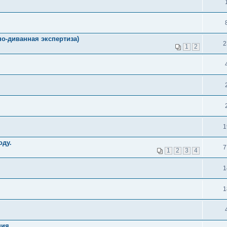
о-диванная экспертиза)
2
1
2
1
оду.
7
1
2
3
4
1
1
ия.