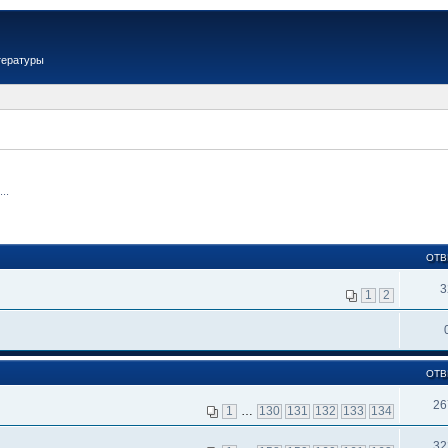
тературы
..
ОТВ
3
1
2
ОТВ
26
1
…
130
131
132
133
134
32