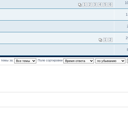
1
1
2
3
4
5
6
1
2
1
2
 темы за:
Поле сортировки