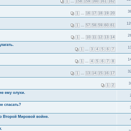
1
…
158
159
160
161
162
3
1
…
16
17
18
19
20
12
1
…
57
58
59
60
61
2
1
…
10
11
12
13
14
лагать.
1
1
…
3
4
5
6
7
1
1
…
4
5
6
7
8
3
1
…
13
14
15
16
17
3
1
2
е ему олухи.
не спасать?
о Второй Мировой войне.
.