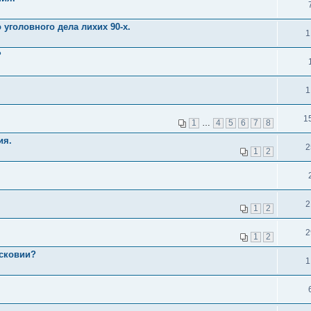
уголовного дела лихих 90-х.
1
?
1
1
1
…
4
5
6
7
8
ия.
2
1
2
2
1
2
2
1
2
осковии?
1