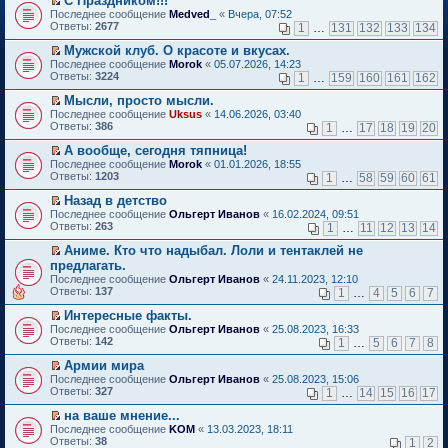
С Праздником!!!
о
П
к
Последнее сообщение
Medved_
«
Вчера, 07:52
м
е
п
Ответы:
2677
1
…
131
132
133
134
у
р
е
н
е
р
Мужской клуб. О красоте и вкусах.
е
й
в
П
Последнее сообщение
Morok
«
05.07.2026, 14:23
п
т
о
е
Ответы:
3224
1
…
159
160
161
162
р
и
м
р
о
к
у
е
Мысли, просто мысли.
ч
п
н
й
П
Последнее сообщение
Uksus
«
14.06.2026, 03:40
и
е
е
т
е
Ответы:
386
1
…
17
18
19
20
т
р
п
и
р
а
в
р
к
е
А вообще, сегодня тяпница!
н
о
о
п
й
П
Последнее сообщение
Morok
«
01.01.2026, 18:55
н
м
ч
е
т
е
Ответы:
1203
1
…
58
59
60
61
о
у
и
р
и
р
м
н
т
в
к
е
Назад в детство
у
е
а
о
п
й
П
Последнее сообщение
с
Ольгерт Иванов
«
16.02.2024, 09:51
п
н
м
е
т
е
Ответы:
о
263
р
1
…
11
12
13
14
н
у
р
и
р
о
о
о
н
в
к
е
Аниме. Кто что надыбал. Лоли и тентаклей не
б
ч
м
е
о
п
й
П
щ
и
предлагать.
у
п
м
е
т
е
е
т
с
р
Последнее сообщение
у
Ольгерт Иванов
«
24.11.2023, 12:10
р
и
р
н
а
о
о
Ответы:
н
137
1
…
4
5
6
7
в
к
е
и
н
о
ч
е
о
п
й
ю
н
б
и
Интересные факты.
п
м
е
т
о
щ
т
П
р
Последнее сообщение
у
Ольгерт Иванов
«
25.08.2023, 16:33
р
и
м
е
а
е
о
Ответы:
н
142
1
…
5
6
7
8
в
к
у
н
н
р
ч
е
о
п
с
и
н
е
и
Армии мира
п
м
е
о
ю
о
й
т
П
р
Последнее сообщение
у
Ольгерт Иванов
«
25.08.2023, 15:06
р
о
м
т
а
е
о
Ответы:
н
327
1
…
14
15
16
17
в
б
у
и
н
р
ч
е
о
щ
с
к
н
е
и
на ваше мнение...
п
м
е
о
п
о
й
т
П
р
Последнее сообщение
у
KOM
«
13.03.2023, 18:11
н
о
е
м
т
а
е
о
Ответы:
н
38
1
2
и
б
р
у
и