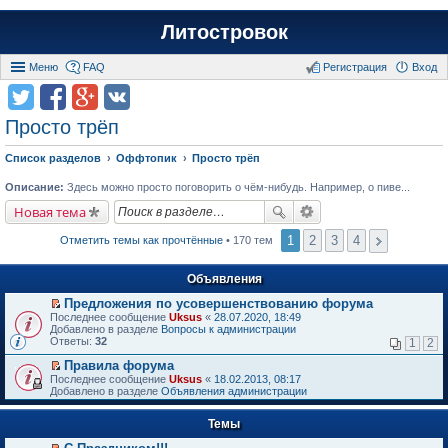
Литостровок
Меню
FAQ
Регистрация
Вход
Просто трёп
Список разделов
Оффтопик
Просто трёп
Описание:
Здесь можно просто поговорить о чём-нибудь. Например, о пиве...
Новая тема
1
2
3
4
Отметить темы как прочтённые
• 170 тем
Объявления
Предложения по усовершенствованию форума
П
Последнее сообщение
Uksus
«
28.07.2020, 18:49
е
Добавлено в разделе
Вопросы к администрации
р
Ответы:
32
1
2
е
й
Правила форума
т
П
Последнее сообщение
Uksus
«
18.02.2013, 08:17
и
е
Добавлено в разделе
Объявления администрации
к
р
п
е
е
Темы
й
р
т
в
и