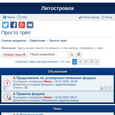
Литостровок
Меню
FAQ
Регистрация
Вход
Просто трёп
Список разделов
Оффтопик
Просто трёп
Описание:
Здесь можно просто поговорить о чём-нибудь. Например, о пиве...
Новая тема
1
2
3
4
Отметить темы как прочтённые
• 170 тем
Объявления
Предложения по усовершенствованию форума
П
Последнее сообщение
Uksus
«
28.07.2020, 18:49
е
Добавлено в разделе
Вопросы к администрации
р
Ответы:
32
1
2
е
й
Правила форума
т
П
Последнее сообщение
Uksus
«
18.02.2013, 08:17
и
е
Добавлено в разделе
Объявления администрации
к
р
п
е
е
Темы
й
р
т
в
и