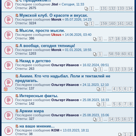
С Праздником!!!
о
П
к
Последнее сообщение
Jitel
«
Сегодня, 11:33
м
е
п
Ответы:
2675
1
…
131
132
133
134
у
р
е
н
е
р
Мужской клуб. О красоте и вкусах.
е
й
в
П
Последнее сообщение
Morok
«
05.07.2026, 14:23
п
т
о
е
Ответы:
3224
1
…
159
160
161
162
р
и
м
р
о
к
у
е
Мысли, просто мысли.
ч
п
н
й
П
Последнее сообщение
Uksus
«
14.06.2026, 03:40
и
е
е
т
е
Ответы:
386
1
…
17
18
19
20
т
р
п
и
р
а
в
р
к
е
А вообще, сегодня тяпница!
н
о
о
п
й
П
Последнее сообщение
Morok
«
01.01.2026, 18:55
н
м
ч
е
т
е
Ответы:
1203
1
…
58
59
60
61
о
у
и
р
и
р
м
н
т
в
к
е
Назад в детство
у
е
а
о
п
й
П
Последнее сообщение
с
Ольгерт Иванов
«
16.02.2024, 09:51
п
н
м
е
т
е
Ответы:
о
263
р
1
…
11
12
13
14
н
у
р
и
р
о
о
о
н
в
к
е
Аниме. Кто что надыбал. Лоли и тентаклей не
б
ч
м
е
о
п
й
П
щ
и
предлагать.
у
п
м
е
т
е
е
т
с
р
Последнее сообщение
у
Ольгерт Иванов
«
24.11.2023, 12:10
р
и
р
н
а
о
о
Ответы:
н
137
1
…
4
5
6
7
в
к
е
и
н
о
ч
е
о
п
й
ю
н
б
и
Интересные факты.
п
м
е
т
о
щ
т
П
р
Последнее сообщение
у
Ольгерт Иванов
«
25.08.2023, 16:33
р
и
м
е
а
е
о
Ответы:
н
142
1
…
5
6
7
8
в
к
у
н
н
р
ч
е
о
п
с
и
н
е
и
Армии мира
п
м
е
о
ю
о
й
т
П
р
Последнее сообщение
у
Ольгерт Иванов
«
25.08.2023, 15:06
р
о
м
т
а
е
о
Ответы:
н
327
1
…
14
15
16
17
в
б
у
и
н
р
ч
е
о
щ
с
к
н
е
и
на ваше мнение...
п
м
е
о
п
о
й
т
П
р
Последнее сообщение
у
KOM
«
13.03.2023, 18:11
н
о
е
м
т
а
е
о
Ответы:
н
38
1
2
и
б
р
у
и