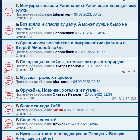
н
р
ч
е
ю
щ
в
с
к
н
е
и
Мемуары связиста Рабиновича-Рабичева и верящие ему
п
е
о
о
п
о
й
т
П
р
олухи.
н
м
о
е
м
т
а
е
о
и
Последнее сообщение
у
Ефрейтор
«
05.01.2023, 00:32
б
р
у
и
н
р
ч
ю
Ответы:
н
2
щ
в
с
к
н
е
и
е
е
о
о
п
о
й
Вот взяли и спасли ту даму. А может лучше было не
т
п
н
м
о
е
м
т
П
а
спасать?
р
и
у
б
р
у
и
е
н
Последнее сообщение
о
Соловейчик
«
17.11.2022, 14:24
ю
н
щ
в
с
к
р
н
Ответы:
ч
3
е
е
о
о
п
е
о
и
п
н
м
о
е
й
Сравниваем российские и американские фильмы о
м
т
р
и
у
б
р
т
П
у
Второй Мировой войне.
а
о
ю
н
щ
в
и
е
с
Последнее сообщение
н
Соловейчик
«
15.09.2022, 15:27
ч
е
е
о
к
р
о
Ответы:
н
4
и
п
н
м
п
е
о
о
т
р
и
у
е
й
Попаданцы на войны, которые авторы игнорируют.
б
м
а
о
ю
н
р
т
П
щ
Последнее сообщение
Ольгерт Иванов
«
13.09.2022, 09:02
у
н
ч
е
в
и
е
е
Ответы:
37
1
2
с
н
и
п
о
к
р
н
о
о
т
р
м
п
е
и
Музыка - разных народов
о
м
а
о
у
е
й
ю
П
Последнее сообщение
bira_more
«
04.09.2022, 22:59
б
у
н
ч
н
р
т
е
щ
с
н
и
е
в
и
р
е
Оружейка. Новинки, хотелки и пугалки.
о
о
т
п
о
к
е
н
П
о
Последнее сообщение
м
Ольгерт Иванов
«
20.06.2022, 11:34
а
р
м
п
й
и
е
б
Ответы:
у
648
1
…
30
31
32
33
н
о
у
е
т
ю
р
щ
с
н
ч
н
р
и
е
е
Феномен леди Гибб.
о
о
и
е
в
к
й
н
П
о
Последнее сообщение
м
т
п
о
Sverm
«
08.05.2022, 15:35
п
т
и
е
б
Ответы:
у
а
р
м
1
е
и
ю
р
щ
с
н
о
у
р
Сдох. Наконец то!
к
е
е
о
н
ч
н
в
П
п
Последнее сообщение
й
АрхивЪ
«
14.09.2021, 18:44
н
о
о
и
е
о
е
е
Ответы:
т
4
и
б
м
т
п
м
р
р
и
ю
щ
у
а
р
у
Нужны ли книги о попаданцах на Первую и Вторую
е
в
к
е
с
н
о
н
П
Чеченскую войну?
й
о
п
н
о
н
ч