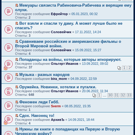
н
р
ч
е
ю
щ
в
с
к
н
е
и
Мемуары связиста Рабиновича-Рабичева и верящие ему
п
е
о
о
п
о
й
т
П
р
олухи.
н
м
о
е
м
т
а
е
о
и
Последнее сообщение
у
Ефрейтор
«
05.01.2023, 00:32
б
р
у
и
н
р
ч
ю
Ответы:
н
2
щ
в
с
к
н
е
и
е
е
о
о
п
о
й
Вот взяли и спасли ту даму. А может лучше было не
т
п
н
м
о
е
м
т
П
а
спасать?
р
и
у
б
р
у
и
е
н
Последнее сообщение
о
Соловейчик
«
17.11.2022, 14:24
ю
н
щ
в
с
к
р
н
Ответы:
ч
3
е
е
о
о
п
е
о
и
п
н
м
о
е
й
Сравниваем российские и американские фильмы о
м
т
р
и
у
б
р
т
П
у
Второй Мировой войне.
а
о
ю
н
щ
в
и
е
с
Последнее сообщение
н
Соловейчик
«
15.09.2022, 15:27
ч
е
е
о
к
р
о
Ответы:
н
4
и
п
н
м
п
е
о
о
т
р
и
у
е
й
Попаданцы на войны, которые авторы игнорируют.
б
м
а
о
ю
н
р
т
П
щ
Последнее сообщение
Ольгерт Иванов
«
13.09.2022, 09:02
у
н
ч
е
в
и
е
е
Ответы:
37
1
2
с
н
и
п
о
к
р
н
о
о
т
р
м
п
е
и
Музыка - разных народов
о
м
а
о
у
е
й
ю
П
Последнее сообщение
bira_more
«
04.09.2022, 22:59
б
у
н
ч
н
р
т
е
щ
с
н
и
е
в
и
р
е
Оружейка. Новинки, хотелки и пугалки.
о
о
т
п
о
к
е
н
П
о
Последнее сообщение
м
Ольгерт Иванов
«
20.06.2022, 11:34
а
р
м
п
й
и
е
б
Ответы:
у
648
1
…
30
31
32
33
н
о
у
е
т
ю
р
щ
с
н
ч
н
р
и
е
е
Феномен леди Гибб.
о
о
и
е
в
к
й
н
П
о
Последнее сообщение
м
т
п
о
Sverm
«
08.05.2022, 15:35
п
т
и
е
б
Ответы:
у
а
р
м
1
е
и
ю
р
щ
с
н
о
у
р
Сдох. Наконец то!
к
е
е
о
н
ч
н
в
П
п
Последнее сообщение
й
АрхивЪ
«
14.09.2021, 18:44
н
о
о
и
е
о
е
е
Ответы:
т
4
и
б
м
т
п
м
р
р
и
ю
щ
у
а
р
у
Нужны ли книги о попаданцах на Первую и Вторую
е
в
к
е
с
н
о
н
П
Чеченскую войну?
й
о
п
н
о
н
ч