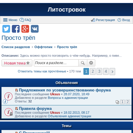
Литостровок
Меню
FAQ
Регистрация
Вход
Просто трёп
Список разделов
Оффтопик
Просто трёп
Описание:
Здесь можно просто поговорить о чём-нибудь. Например, о пиве...
Новая тема
1
2
3
4
Отметить темы как прочтённые
• 170 тем
Объявления
Предложения по усовершенствованию форума
П
Последнее сообщение
Uksus
«
28.07.2020, 18:49
е
Добавлено в разделе
Вопросы к администрации
р
Ответы:
32
1
2
е
й
Правила форума
т
П
Последнее сообщение
Uksus
«
18.02.2013, 08:17
и
е
Добавлено в разделе
Объявления администрации
к
р
п
е
е
Темы
й
р
т
в
и