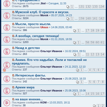
С Праздником!!!
о
П
к
Последнее сообщение
Jitel
«
Сегодня, 11:33
м
е
п
Ответы:
2675
1
…
131
132
133
134
у
р
е
н
е
р
Мужской клуб. О красоте и вкусах.
е
й
в
П
Последнее сообщение
Morok
«
05.07.2026, 14:23
п
т
о
е
Ответы:
3224
1
…
159
160
161
162
р
и
м
р
о
к
у
е
Мысли, просто мысли.
ч
п
н
й
П
Последнее сообщение
Uksus
«
14.06.2026, 03:40
и
е
е
т
е
Ответы:
386
1
…
17
18
19
20
т
р
п
и
р
а
в
р
к
е
А вообще, сегодня тяпница!
н
о
о
п
й
П
Последнее сообщение
Morok
«
01.01.2026, 18:55
н
м
ч
е
т
е
Ответы:
1203
1
…
58
59
60
61
о
у
и
р
и
р
м
н
т
в
к
е
Назад в детство
у
е
а
о
п
й
П
Последнее сообщение
с
Ольгерт Иванов
«
16.02.2024, 09:51
п
н
м
е
т
е
Ответы:
о
263
р
1
…
11
12
13
14
н
у
р
и
р
о
о
о
н
в
к
е
Аниме. Кто что надыбал. Лоли и тентаклей не
б
ч
м
е
о
п
й
П
щ
и
предлагать.
у
п
м
е
т
е
е
т
с
р
Последнее сообщение
у
Ольгерт Иванов
«
24.11.2023, 12:10
р
и
р
н
а
о
о
Ответы:
н
137
1
…
4
5
6
7
в
к
е
и
н
о
ч
е
о
п
й
ю
н
б
и
Интересные факты.
п
м
е
т
о
щ
т
П
р
Последнее сообщение
у
Ольгерт Иванов
«
25.08.2023, 16:33
р
и
м
е
а
е
о
Ответы:
н
142
1
…
5
6
7
8
в
к
у
н
н
р
ч
е
о
п
с
и
н
е
и
Армии мира
п
м
е
о
ю
о
й
т
П
р
Последнее сообщение
у
Ольгерт Иванов
«
25.08.2023, 15:06
р
о
м
т
а
е
о
Ответы:
н
327
1
…
14
15
16
17
в
б
у
и
н
р
ч
е
о
щ
с
к
н
е
и
на ваше мнение...
п
м
е
о
п
о
й
т
П
р
Последнее сообщение
у
KOM
«
13.03.2023, 18:11
н
о
е
м
т
а
е
о
Ответы:
н
38
1
2
и
б
р
у
и