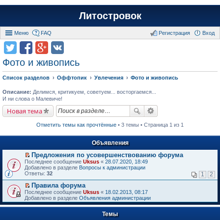
Литостровок
Меню
FAQ
Регистрация
Вход
Фото и живопись
Список разделов
Оффтопик
Увлечения
Фото и живопись
Описание:
Делимся, критикуем, советуем... восторгаемся...
И ни слова о Малевиче!
Новая тема
Отметить темы как прочтённые
• 3 темы • Страница 1 из 1
Объявления
Предложения по усовершенствованию форума
П
Последнее сообщение
Uksus
«
28.07.2020, 18:49
е
Добавлено в разделе
Вопросы к администрации
р
Ответы:
32
1
2
е
й
Правила форума
т
П
Последнее сообщение
Uksus
«
18.02.2013, 08:17
и
е
Добавлено в разделе
Объявления администрации
к
р
п
е
е
Темы
й
р
т