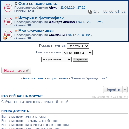
в
Фото со всего света.
и
о
П
к
Последнее сообщение
Alekc
«
11.06.2024, 17:20
м
е
п
Ответы:
1231
1
…
59
60
61
62
у
р
е
н
е
р
История в фотографиях.
е
й
в
П
Последнее сообщение
Ольгерт Иванов
«
03.12.2021, 22:42
п
т
о
е
Ответы:
10
р
и
м
р
о
Мои Фотошопинки
к
у
е
ч
П
п
н
Последнее сообщение
й
Cherdak13
«
05.12.2010, 10:56
и
е
е
е
Ответы:
т
16
т
р
р
п
и
а
е
в
р
к
Показать темы за:
н
й
о
о
п
н
т
м
ч
е
Поле сортировки
о
и
у
и
р
м
к
н
т
в
у
п
е
а
о
с
е
п
н
м
о
р
р
н
Новая тема
у
о
в
о
о
н
б
о
ч
м
е
Отметить темы как прочтённые
• 3 темы • Страница 1 из 1
щ
м
и
у
п
е
у
т
с
р
н
н
а
о
о
Перейти
и
е
н
о
ч
ю
п
н
б
и
КТО СЕЙЧАС НА ФОРУМЕ
р
о
щ
(по активности за 5 минут)
т
о
м
е
а
Сейчас этот раздел просматривают: 6 гостей
ч
у
н
н
и
с
и
н
т
о
ю
о
ПРАВА ДОСТУПА
а
о
м
Вы
не можете
начинать темы
н
б
у
н
Вы
не можете
щ
отвечать на сообщения
с
о
е
Вы
не можете
о
редактировать свои сообщения
м
н
о
Вы
не можете
удалять свои сообщения