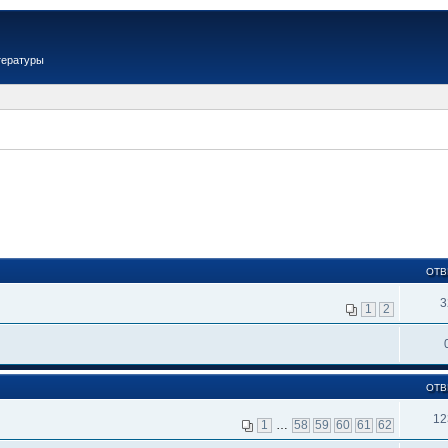
тературы
ОТВ
3
1
2
ОТВ
12
1
…
58
59
60
61
62