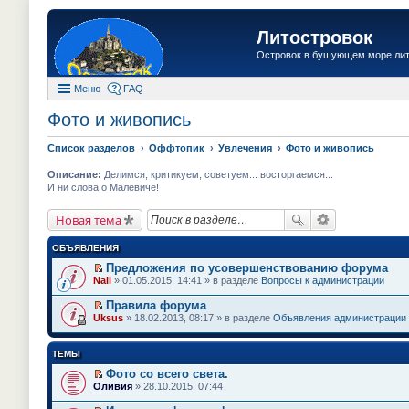
Литостровок
Островок в бушующем море ли
Меню
FAQ
Фото и живопись
Список разделов
Оффтопик
Увлечения
Фото и живопись
Описание:
Делимся, критикуем, советуем... восторгаемся...
И ни слова о Малевиче!
Новая тема
ОБЪЯВЛЕНИЯ
Предложения по усовершенствованию форума
П
Nail
» 01.05.2015, 14:41 » в разделе
Вопросы к администрации
е
р
Правила форума
е
П
Uksus
» 18.02.2013, 08:17 » в разделе
Объявления администрации
й
е
т
р
и
е
ТЕМЫ
к
й
п
т
Фото со всего света.
е
и
П
Оливия
» 28.10.2015, 07:44
р
к
е
в
п
р
о