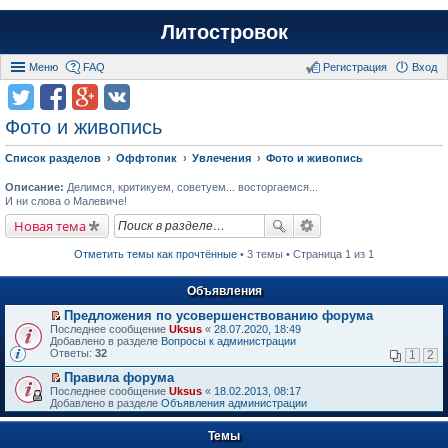
Литостровок
Меню
FAQ
Регистрация
Вход
Фото и живопись
Список разделов
Оффтопик
Увлечения
Фото и живопись
Описание:
Делимся, критикуем, советуем... восторгаемся...
И ни слова о Малевиче!
Новая тема
Отметить темы как прочтённые
• 3 темы • Страница 1 из 1
Объявления
Предложения по усовершенствованию форума
П
Последнее сообщение
Uksus
«
28.07.2020, 18:49
е
Добавлено в разделе
Вопросы к администрации
р
Ответы:
32
1
2
е
й
Правила форума
т
П
Последнее сообщение
Uksus
«
18.02.2013, 08:17
и
е
Добавлено в разделе
Объявления администрации
к
р
п
е
е
Темы
й
р
т