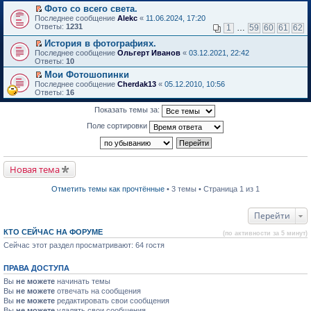
в
Фото со всего света.
и
о
П
к
Последнее сообщение
Alekc
«
11.06.2024, 17:20
м
е
п
Ответы:
1231
1
…
59
60
61
62
у
р
е
н
е
р
История в фотографиях.
е
й
в
П
Последнее сообщение
Ольгерт Иванов
«
03.12.2021, 22:42
п
т
о
е
Ответы:
10
р
и
м
р
о
Мои Фотошопинки
к
у
е
ч
П
п
н
Последнее сообщение
й
Cherdak13
«
05.12.2010, 10:56
и
е
е
е
Ответы:
т
16
т
р
р
п
и
а
е
в
р
к
Показать темы за:
н
й
о
о
п
н
т
м
ч
е
Поле сортировки
о
и
у
и
р
м
к
н
т
в
у
п
е
а
о
с
е
п
н
м
о
р
р
н
Новая тема
у
о
в
о
о
н
б
о
ч
м
е
Отметить темы как прочтённые
• 3 темы • Страница 1 из 1
щ
м
и
у
п
е
у
т
с
р
н
н
а
о
о
Перейти
и
е
н
о
ч
ю
п
н
б
и
КТО СЕЙЧАС НА ФОРУМЕ
р
о
щ
(по активности за 5 минут)
т
о
м
е
а
Сейчас этот раздел просматривают: 64 гостя
ч
у
н
н
и
с
и
н
т
о
ю
о
ПРАВА ДОСТУПА
а
о
м
Вы
не можете
начинать темы
н
б
у
н
Вы
не можете
щ
отвечать на сообщения
с
о
е
Вы
не можете
о
редактировать свои сообщения
м
н
о
Вы
не можете
удалять свои сообщения