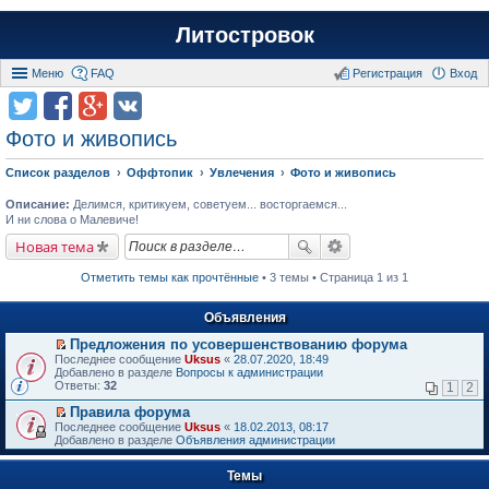
Литостровок
Меню
FAQ
Регистрация
Вход
Фото и живопись
Список разделов
Оффтопик
Увлечения
Фото и живопись
Описание:
Делимся, критикуем, советуем... восторгаемся...
И ни слова о Малевиче!
Новая тема
Отметить темы как прочтённые
• 3 темы • Страница 1 из 1
Объявления
Предложения по усовершенствованию форума
П
Последнее сообщение
Uksus
«
28.07.2020, 18:49
е
Добавлено в разделе
Вопросы к администрации
р
Ответы:
32
1
2
е
й
Правила форума
т
П
Последнее сообщение
Uksus
«
18.02.2013, 08:17
и
е
Добавлено в разделе
Объявления администрации
к
р
п
е
е
Темы
й
р
т