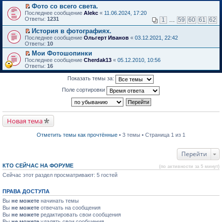
в
Фото со всего света.
и
о
П
к
Последнее сообщение
Alekc
«
11.06.2024, 17:20
м
е
п
Ответы:
1231
1
…
59
60
61
62
у
р
е
н
е
р
История в фотографиях.
е
й
в
П
Последнее сообщение
Ольгерт Иванов
«
03.12.2021, 22:42
п
т
о
е
Ответы:
10
р
и
м
р
о
Мои Фотошопинки
к
у
е
ч
П
п
н
Последнее сообщение
й
Cherdak13
«
05.12.2010, 10:56
и
е
е
е
Ответы:
т
16
т
р
р
п
и
а
е
в
р
к
Показать темы за:
н
й
о
о
п
н
т
м
ч
е
Поле сортировки
о
и
у
и
р
м
к
н
т
в
у
п
е
а
о
с
е
п
н
м
о
р
р
н
Новая тема
у
о
в
о
о
н
б
о
ч
м
е
Отметить темы как прочтённые
• 3 темы • Страница 1 из 1
щ
м
и
у
п
е
у
т
с
р
н
н
а
о
о
Перейти
и
е
н
о
ч
ю
п
н
б
и
КТО СЕЙЧАС НА ФОРУМЕ
р
о
щ
(по активности за 5 минут)
т
о
м
е
а
Сейчас этот раздел просматривают: 5 гостей
ч
у
н
н
и
с
и
н
т
о
ю
о
ПРАВА ДОСТУПА
а
о
м
Вы
не можете
начинать темы
н
б
у
н
Вы
не можете
щ
отвечать на сообщения
с
о
е
Вы
не можете
о
редактировать свои сообщения
м
н
о
Вы
не можете
удалять свои сообщения